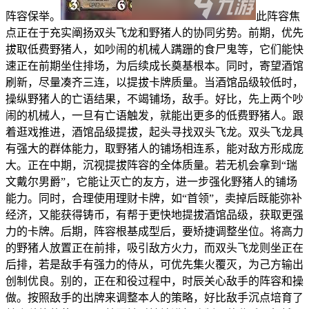
阵容保举。
此阵容焦
点正在于充实阐扬双头飞龙和野猪人的协同劣势。前期，优先
拔取低费野猪人，如吵闹的机械人蹒跚的食尸鬼等，它们能快
速正在前期坐住排场，为后续成长奠基根本。同时，寄望酒馆
刷新，尽量凑齐三连，以提拔卡牌质量。当酒馆品级较低时，
操纵野猪人的亡语结果，不竭铺场，敌手。好比，先上两个吵
闹的机械人，一旦有亡语触发，就能出更多的低费野猪人。跟
着逛戏推进，酒馆品级提拔，起头寻找双头飞龙。双头飞龙具
有强大的群体能力，取野猪人的铺场相连系，能对敌方形成庞
大。正在中期，沉视提拔阵容的全体质量。若无机会拿到“瑞
文戴尔男爵”，它能让灭亡的友方，进一步强化野猪人的铺场
能力。同时，合理使用理财卡牌，如“首领”，卖掉后既能弥补
经济，又能获得铸币，有帮于更快地提拔酒馆品级，获取更强
力的卡牌。后期，阵容根基成型后，要矫捷调整坐位。将高力
的野猪人放置正在前排，吸引敌方火力，而双头飞龙则坐正在
后排，若是敌手有强力的侍从，可优先集火覆灭，为己方输出
创制优良。别的，正在和役过程中，时辰关心敌手的阵容和操
做。按照敌手的出牌来调整本人的策略，好比敌手沉点培育了