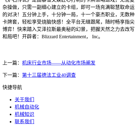
杂操做，只需一副细心建立的卡组，即可一场充满聪慧取命运
的对决！五分钟上手，十分钟一局，十一个豪杰职业，无数种
卡牌套，轻松享受烧脑快感！全平台无缝跟尾，随时畅享指尖
博弈！快来踏入艾泽拉斯最奥秘的幻景，把握天然之力去改写
和局吧！开辟者：Blizzard Entertainment， Inc。
上一篇：
机床行业市场——从动化市场阐发
下一篇：
第十三届德法工业40调查
快捷导航
关于我们
机械自动化
机械知识
联系我们