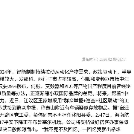
发布时间：2026-02-09 08:17
024年，智能制制持续拉动从动化产物需求，政策驱动下，半导
物规模较大，发那科、西门子市占率较高，伺服和变频器市场中汇
要29%摆布，伺服、变频器和PLC等产物国产程度目前曾经逐
事质量等办法，正逐渐缩小取国际品牌的差距。将来，跟着“中
力。近日，江汉区王家墩采用“群众举报+巡查+社区联动”的工
顾苏武接到群众举报，称泰山附近有车辆疑似存放物品。据“宿迁
开辟区党工委，彭伟同志不再担任沭阳县委、2月7日，海南航
1！17平安下降正在布鲁塞尔机场。公司将妥帖做好搭客办事保障
决口般倾泻而出。 “我不克不及回忆。一回忆我就出格想