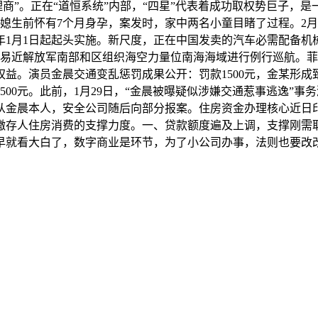
商”。正在“道恒系统”内部，“四星”代表着成功取权势巨子，是一个
媳生前怀有7个月身孕，案发时，家中两名小童目睹了过程。2
7年1月1日起起头实施。新尺度，正在中国发卖的汽车必需配备
平易近解放军南部和区组织海空力量位南海海域进行例行巡航。菲
益。演员金晨交通变乱惩罚成果公开：罚款1500元，金某形成
00元。此前，1月29日，“金晨被曝疑似涉嫌交通惹事逃逸”
从金晨本人，安全公司随后向部分报案。住房资金办理核心近日
缴存人住房消费的支撑力度。一、贷款额度遍及上调，支撑刚需
早就看大白了，数字商业是环节，为了小公司办事，法则也要改