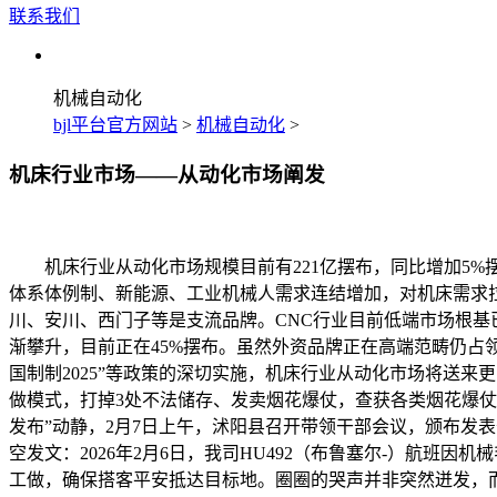
联系我们
机械自动化
bjl平台官方网站
>
机械自动化
>
机床行业市场——从动化市场阐发
机床行业从动化市场规模目前有221亿摆布，同比增加5%摆
体系体例制、新能源、工业机械人需求连结增加，对机床需求拉
川、安川、西门子等是支流品牌。CNC行业目前低端市场根基
渐攀升，目前正在45%摆布。虽然外资品牌正在高端范畴仍占
国制制2025”等政策的深切实施，机床行业从动化市场将送来
做模式，打掉3处不法储存、发卖烟花爆仗，查获各类烟花爆仗
发布”动静，2月7日上午，沭阳县召开带领干部会议，颁布发
空发文：2026年2月6日，我司HU492（布鲁塞尔-）航班
工做，确保搭客平安抵达目标地。圈圈的哭声并非突然迸发，