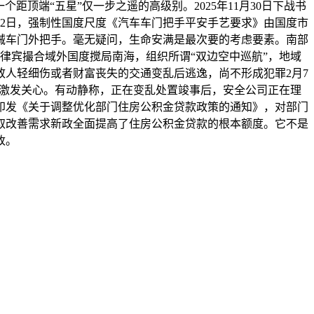
距顶端“五星”仅一步之遥的高级别。2025年11月30日下战书
月2日，强制性国度尺度《汽车车门把手平安手艺要求》由国度市
机械车门外把手。毫无疑问，生命安满是最次要的考虑要素。南部
律宾撮合域外国度搅局南海，组织所谓“双边空中巡航”，地域
致人轻细伤或者财富丧失的交通变乱后逃逸，尚不形成犯罪2月7
事务激发关心。有动静称，正在变乱处置竣事后，安全公司正在理
印发《关于调整优化部门住房公积金贷款政策的通知》，对部门
取改善需求新政全面提高了住房公积金贷款的根本额度。它不是
改。