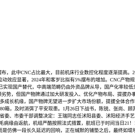
布，此中CNC占比最大，目前机床行业数控化程度逐渐提高。2
动效应显著，2024年和客岁比拟有5%摆布的增加。CNC产
已实现国产替代，中高端范畴仍由外资品牌从导，国产化率较低只
领劣势，但国产物牌通过加大研发投入、优化产物布局、提拔办
更多成长机缘，国产物牌无望进一步扩大市场份额，提拔全体合作
80箱，及时消弭了平安现患。1月26日下战书，陈锐、张尚、
表省委、市委干部调整决定：王瑞同志任沭阳县委、沭阳经济手艺
因机械毛病缘由返航，机组严酷按照法式措置，航班已于时间当日2
而是仿佛一段长久延迟的回响，正在缄默的铺垫之后，最终如堤坝