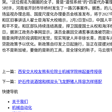
哭。”这位假名为圈圈的女子，曾是“道恒系统”的“四星代办署理
5时许，河南省开封市毕桥村发生了一路沉事案件。据悉，的儿
场监视办理总局、国度尺度化办理委员会核准发布，将于202
和区旧事讲话人翟士臣海军大校暗示，2月2日至6日，中国人
和平不变。和区部队持续连结高度，捍卫国度国土从权和海洋权
日，据浙江政务办事网显示，演员金晨因交通惹事逃逸被罚款15
赔查询拜访阶段调取时发觉，现实驾驶人并非徐长青，而是车
贷款政策予以优化。新政策自印发之日起施行，旨正在提拔对
也不是新加坡，要做的是新的工具，是全球化的新子，马云很
上一篇：
西安交大校友熊有伦院士机械学院林起崟传授获
下一篇：
炉石传说酒馆和棋双头飞龙野猪人阵容怎样搭配
快捷导航
关于我们
机械自动化