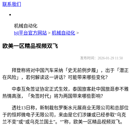
联系我们
机械自动化
bjl平台官方网站
>
机械自动化
>
欧美一区精品视频双飞
发布时间：2026-01-29 11:50
拜登称将对中国汽车采纳「史无前例步履」，出于「潜正
在风险」，若何解读这一讲话？可能带来哪些变化？
中泰互免签证协定正式生效，泰国旅客赴中国旅逛参不雅
热情高涨，「免签时代」将为两国带来哪些影响？
透社13日称，新制裁包罗衡水元展商业无限公司和总部位
于的恒邦微电子无限公司，来由是它们涉嫌或已经参取“乌克
兰不变”或“或乌克兰国土”。“”称，欧美一区精品视频双飞。