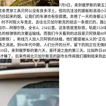
7月9日，来到俄罗斯的第五
条贯穿工具贝阿公没有良多浮土，但坑坑洼洼的搓板和涓涓小河让
的拉起来的烟，让我们的车速也有些提拔。怠倦了一天的身躯让
飞，时不时取火车竞走，去往北贝加尔斯克的就这一条很烂的，路
—阿穆尔铁，全长4，234公里。这条铁是宽轨铁，轨距1520
名的核弹铁的次要运输线。而我们今天看到的这段是贝阿铁是60
阻断铁）。新线万人加入贝阿铁的扶植，他们都是被从义的“正在
也随之消逝。到90年代中期，人们分开的分开，留下的则正在无
月10日，来到俄罗斯的第六天，是环湖之旅的第三天。比拟昨日4
点才睡了。后来传闻北贝加尔斯克的副市长传闻我们摄制组来到