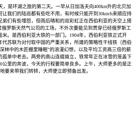
天，是环湖之旅的第二天。一早从日加洛夫向400km外的北贝加
我们的陆巡都有些吃不用，有时候只能开到30km/h来顺应持
兄弟们有些埋怨，但雨后晴和的双彩虹正在西伯利亚的天空上搭
过俄罗斯天然气公司的工场，不外次要能见到贯穿已经俄罗斯工
毫米。是西伯利亚大铁的一部门。1904年，西伯利亚铁正式开
年代苏联为对付取中国的严重关系，所建的策略性干线铁（西伯
深林中的木匠棚里睡眠”的浪漫幻想，以及平均工资高三倍的薪
情的孤单中老去。两旁的高山连缀耸立，铁常年正在冰雪的笼盖下
00公里的奔波，今天的行程要简单良多。上午，大师更多的是正
此地要来带我们转转，大师便立即预备出发。