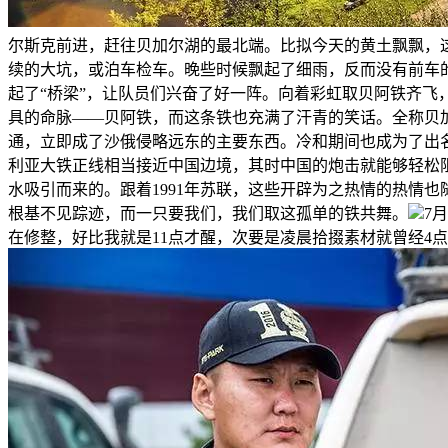
尔斯克前进，赶往贝加尔湖的最北端。比拟今天的黄土飘飘，这
续的大坑，或泊车检车。晚些时候飘起了细雨，反而没有前车
起了“桥梁”，让队员们兴奋了好一阵。向着彩虹取贝阿铁齐
具的命脉——贝阿铁，而这条铁也充满了汗青的笑话。全称贝加尔
通，立即成了沙俄侵略远东的主要东西。冷和期间也成为了出
利亚大铁正线相当接近中国边境，其时中国的炮击就能够轻松
水吸引而来的。跟着1991年苏联，这些开辟为之热情的热情
根基不见踪迹，而一只要我们，我们取这孤单的铁共舞。
7
在修整，好比我就是11点才醒，次要是凌晨拾掇素材就曾经4