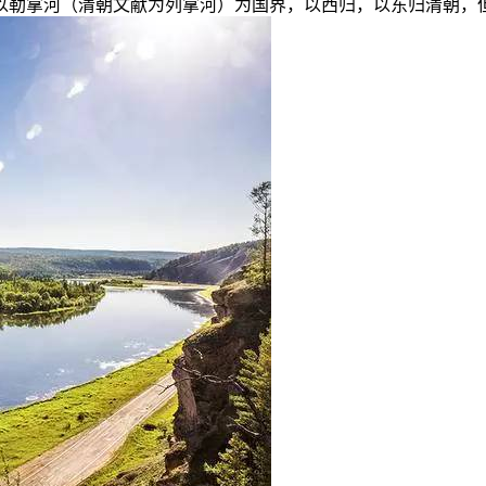
出以勒拿河（清朝文献为列拿河）为国界，以西归，以东归清朝，