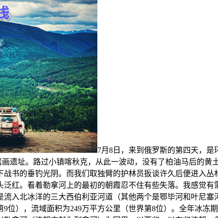
7月8日，来到俄罗斯的第四天，
原岩画遗址。路过小镇喀秋克，从此一波动，没有了柏油马后的黄
下战书的垂钓光阴。而我们取独臂的护林员扳谈许久后便进入丛
头泛红。看着勒拿河上的最初的朝霞忍不住有些失落。我感觉有
是流入北冰洋的三大西伯利亚河道（其他两个是鄂毕河和叶尼塞
第9位），流域面积为249万平方公里（世界第8位）。全年冰冻