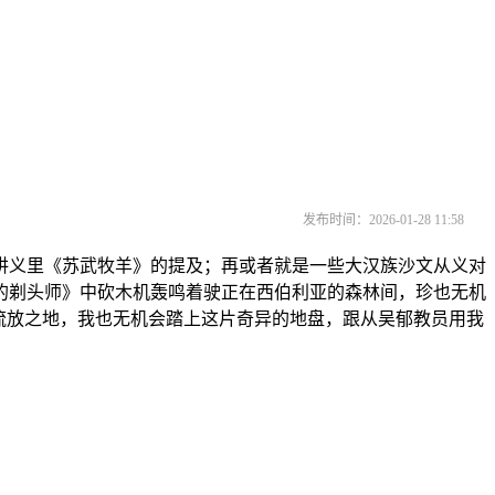
发布时间：2026-01-28 11:58
义里《苏武牧羊》的提及；再或者就是一些大汉族沙文从义对
的剃头师》中砍木机轰鸣着驶正在西伯利亚的森林间，珍也无机
的流放之地，我也无机会踏上这片奇异的地盘，跟从吴郁教员用我