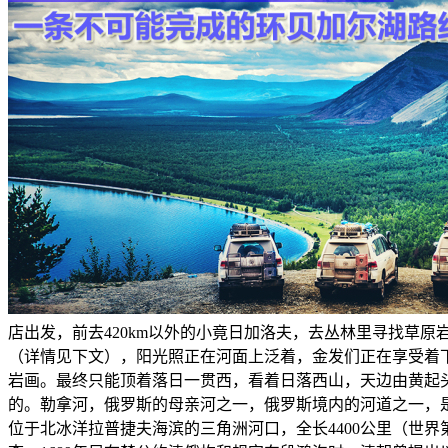
店出发，前去420km以外的小竟日加洛夫，去丛林里寻找草
（详情见下文），阳光照正在河面上泛着，金发们正在享受着
岩画。最终只能顶着落日一贯西，看着日落西山，天边由黄起
的。勒拿河，俄罗斯的母亲河之一，俄罗斯境内的河道之一，
位于北冰洋拉普捷夫海滨的三角洲河口，全长4400公里（世界