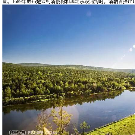
查。1689年尼布楚公约清俄构和规定东段鸿沟时，清朝曾提