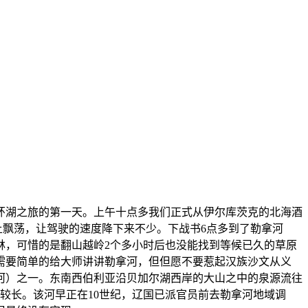
是环湖之旅的第一天。上午十点多我们正式从伊尔库茨克的北海酒
土飘荡，让驾驶的速度降下来不少。下战书6点多到了勒拿河
林，可惜的是翻山越岭2个多小时后也没能找到等候已久的草原
需要简单的给大师讲讲勒拿河，但但愿不要惹起汉族沙文从义
河）之一。东南西伯利亚沿贝加尔湖西岸的大山之中的泉源流往
期较长。该河早正在10世纪，辽国已派官员前去勒拿河地域调