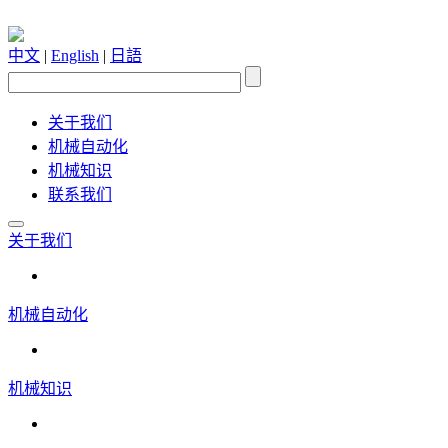
中文
|
English
|
日語
关于我们
机械自动化
机械知识
联系我们
关于我们
机械自动化
机械知识