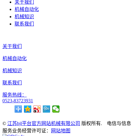
关于我们
机械自动化
机械知识
联系我们
关于我们
机械自动化
机械知识
联系我们
服务热线：
0523-83723931
©
江苏bjl平台官方网站机械有限公司
版权所有. 电信与信息
服务业务经营许可证：
网站地图