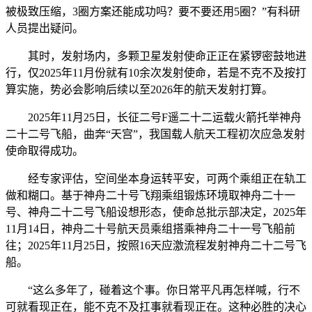
被极致压缩，3圈方案还能成功吗？要不要还用5圈？”有科研
人员提出疑问。
其时，发射场内，多颗卫星发射使命正正在紧锣密鼓地进
行，仅2025年11月份就有10余次发射使命，若是不克不及按打
算实施，势必会影响后续以至2026年的航天发射打算。
2025年11月25日，长征二号F遥二十二运载火箭托举神舟
二十二号飞船，曲奔“天宫”，我国载人航天工程初次应急发射
使命取得成功。
经专家评估，空间坐本身运转平安，可两个乘组正在轨工
做和糊口。基于神舟二十号飞翔乘组锻炼环境取神舟二十一
号、神舟二十二号飞船设想形态，使命总批示部决定，2025年
11月14日，神舟二十号航天员乘组搭乘神舟二十一号飞船前
往；2025年11月25日，按照16天应激流程发射神舟二十二号飞
船。
“这么多年了，碰着这个事。你日常平凡再怎样喊，行不
可就看现正在，能不克不及扛事就看现正在。这种必胜的决心