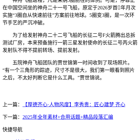
神舟飞船返程，凡是采纳5圈前往的体例。可是，停靠正
在中国空间坐的神舟二十一号飞船，原定于2026岁首年月次
实施“3圈自从快速前往”方案前往地球。5圈变3圈，是一次环
节手艺的严沉冲破。
为了给发射神舟二十二号飞船的长征二号F火箭腾出总拆
测试厂房，本来预备施行一箭三星发射使命的长征二号丙火箭
发射队不得不提前转场、提前发射。
五院神舟飞船团队的贾世锦第一时间收到了现场照片。
“有一个三角形的踪迹，尺寸不是很大，我们第一眼看到照片
之后，不太好判断它是什么工具。”贾世锦说。
上一篇：
【厚德齐心·人物风度】李秀贵：匠心建梦 齐心
下一篇：
2025年全年素材+合用话题+精品段落汇编
快捷导航