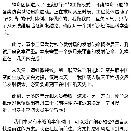
神舟团队进入了“五线并行”的工做模式，环绕神舟飞船的
各类仿实试验迅疾启动。正在求助紧急时辰，工程总体启动了
“背对背”的研判体例。你做你的，我做我的，互欠亨气，只为
了从分歧维度验证阐发结论，确保每一个判断都经得起科学查
验。
此时，酒泉卫星发射核心发射场的发射使命稠密展开，测
试厂房资本严重。本来需要一个多月来预备的发射使命，怎样
正在十几天内完成？
从发觉一道细微裂纹，到一艘应急飞船迅即升空并取中国
空间坐成功交会对接，仅用20天——我国载人航天工程初次应
急发射使命，必定要雕刻正在中国航天史上。
此刻，更多的单元和人员参取了进来。另一方面，使命总
批示部稳慎做出神舟二十号前往使命推迟的决定。宁可慢一
步，也决不拿航天员生命冒险！
“我们本来有丰裕的半年时间，可以或许细心预备3圈自从
快速前往的方案。现正在提前前往，方案打磨和风险识别周期