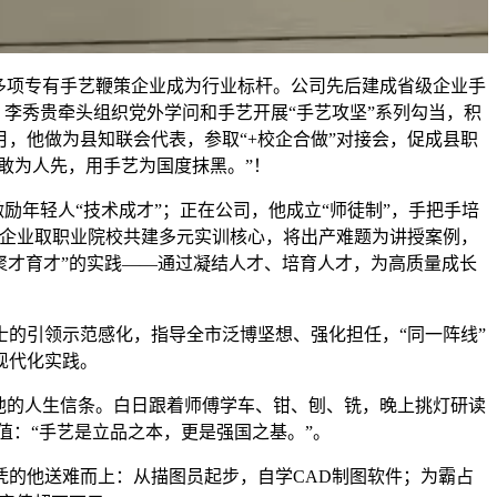
多项专有手艺鞭策企业成为行业标杆。公司先后建成省级企业手
间，李秀贵牵头组织党外学问和手艺开展“手艺攻坚”系列勾当，积
月，他做为县知联会代表，参取“+校企合做”对接会，促成县职
敢为人先，用手艺为国度抹黑。”！
年轻人“技术成才”；正在公司，他成立“师徒制”，手把手培
策企业取职业院校共建多元实训核心，将出产难题为讲授案例，
“聚才育才”的实践——通过凝结人才、培育人才，为高质量成长
的引领示范感化，指导全市泛博坚想、强化担任，“同一阵线”
现代化实践。
为他的人生信条。白日跟着师傅学车、钳、刨、铣，晚上挑灯研读
值：“手艺是立品之本，更是强国之基。”。
的他送难而上：从描图员起步，自学CAD制图软件；为霸占