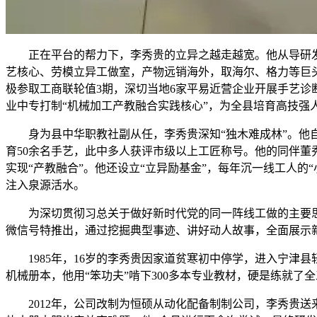
正在平台的帮力下，李秀贵的立异之越走越宽。他从导研发的
艺核心、劳模立异工做室，产物远销海外，取海尔、格力等巨头合
极参取工商联轮值3期，深切当地6家平易近营企业开展手艺诊断
业中专打制“机械加工产教融合实践核心”，为全县培育高技强
身为县中华职教社副从任，李秀贵深知“独木难成林”。他自动
育50余名手艺，此中多人获评市级以上工匠称号。他的同伴董
实现“产教融合”。他还设立“立异励基金”，每年沉一线工人的
注入泉源活水。
为深切贯彻习总关于做好新时代党的同一阵线工做的主要思惟
微信号特推出，通过挖掘典型事迹、讲好动人故事，全面展示
1985年，16岁的李秀贵因家道贫寒初中停学，进入宁津县
机械册本，他用“笨功夫”啃下300多本专业教材，硬是练就了
2012年，公司改制为恒硕从动化配备制制公司，李秀贵送