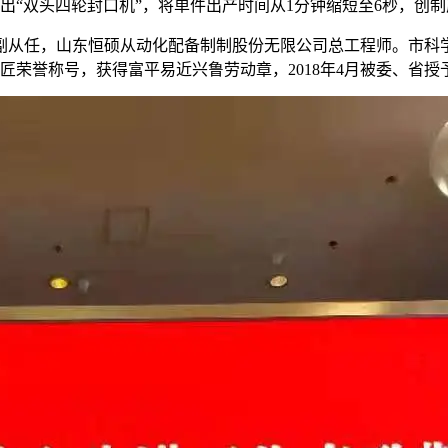
出“双头四轮封口机”，将单件出产时间从1分钟缩短至6秒，创
任，山东恒硕从动化配备制制股份无限公司总工程师。市科学手艺
工匠荣誉称号，获得富平易近兴鲁劳动章，2018年4月被委、省