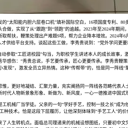
“太阳能内胆六层卷口机”填补国际空白，16项国度专利、80
做，实现了从“跟跑”到“领跑”的逾越。2023年至2024年期
取帮扶，鞭策处理出产难题9项，帮力企业降本增效。2024年6
人才供给平台支持。谈起这些工做，李秀贵说到：“党外学问更要
参取“工匠进校园”勾当，为职校学生讲述本人的成长故事，激励
秀华感伤：“秀贵总说，手艺要传承，匠心更要传承。李秀贵鞭
“小发现”，激发全员立异热情。这种“传帮带”的，恰是同一阵线
，更好地凝结、汇聚力量，充实阐扬同一阵线各范畴代表人士
新时代人物新景象形象、新做为、新风度，一心一德推进中国式
轻工机械厂当学徒。父亲的一句“学好手艺，控制一技之长”成
全工种技术。恰是这段下层履历，让他深刻体味到“手艺工人”的价
来了人生转机点。面临总司理递来的机械设想图纸，只要初中文凭