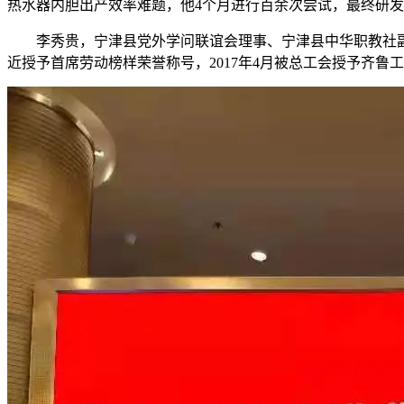
热水器内胆出产效率难题，他4个月进行百余次尝试，最终研发
李秀贵，宁津县党外学问联谊会理事、宁津县中华职教社副从
近授予首席劳动榜样荣誉称号，2017年4月被总工会授予齐鲁