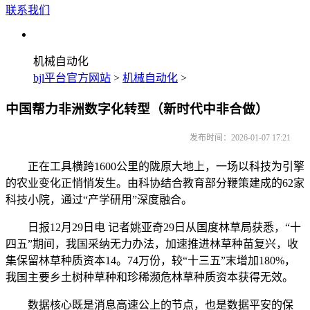
联系我们
机械自动化
bjl平台官方网站
>
机械自动化
>
中国帮力非洲数字化转型（新时代中非合做）
发布时间：2026-01-07 17:21
正在工具横跨1600公里的陇原大地上，一场以科技为引擎
的农业变化正悄悄发生。由科协结合教育部分鞭策建成的62家
科技小院，通过“产学研用”深度融合。
日报12月29日电 记者姚亚奇29日从国度林草局获悉，“十
四五”期间，我国采纳无力办法，加速推进林草种苗复兴，收
集保留林草种质资本14。74万份，较“十三五”末增加180%，
我国主要乡土树种草种和珍稀濒危林草种质资本获得无效。
数据核心既是消息高速公上的节点，也是数据平安的保