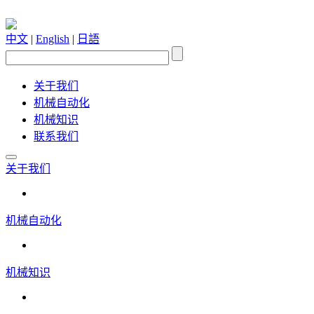
中文
|
English
|
日語
关于我们
机械自动化
机械知识
联系我们
关于我们
机械自动化
机械知识