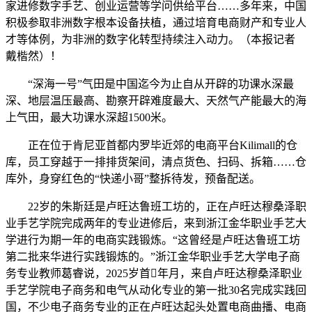
家进修数字手艺、创业运营等学问供给平台……多年来，中国
积极参取非洲数字根本设备扶植，通过培育电商财产和专业人
才等体例，为非洲的数字化转型持续注入动力。（本报记者
戴楷然）！
“深海一号”气田是中国迄今为止自从开辟的功课水深最
深、地层温压最高、勘察开辟难度最大、天然气产能最大的海
上气田，最大功课水深超1500米。
正在位于肯尼亚首都内罗毕近郊的电商平台Kilimall的仓
库，员工穿越于一排排货架间，清点货色、扫码、拆箱……仓
库外，身穿红色的“快递小哥”整拆待发，预备配送。
22岁的朱斯廷是卢旺达鲁班工坊的，正在卢旺达穆桑泽职
业手艺学院完成两年的专业进修后，来到浙江金华职业手艺大
学进行为期一年的电商实践锻炼。“这曾经是卢旺达鲁班工坊
第二批来华进行实践锻炼的。”浙江金华职业手艺大学电子商
务专业教师葛睿说，2025岁首年月，来自卢旺达穆桑泽职业
手艺学院电子商务和电气从动化专业的第一批30名完成实践回
国，不少电子商务专业的正在卢旺达起头处置电商曲播、电商