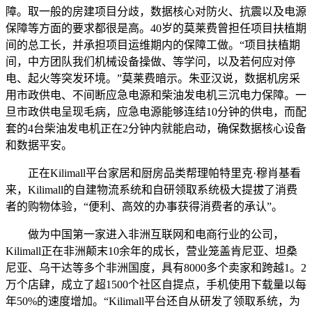
障。取一般的房建项目分歧，数据核心对防火、抗震以及电源
保障等方面的要求都很是高。40岁的莫莱费曾担任项目扶植期
间的总工长，并承担项目运维期内的保障工做。“项目扶植期
间，中方团队我们机械设备操做、等学问，以及若何应对停
电、起火等突发环境。”莫莱费暗示。朱亚汉说，数据机房采
用市政供电、不间断应急电源和柴油发电机三沉电力保障。一
旦市政供电呈现毛病，应急电源能够连结10分钟的供电，而配
套的4台柴油发电机正在2分钟内就能启动，确保数据核心设备
和数据平安。
正在Kilimall平台家居和厨房品类帮理帕特里克·穆肖基看
来，Kilimall的自建物流系统和自研领取系统极大提拔了消费
者的购物体验，“便利、高效的办事获得消费者的承认”。
做为中国第一家进入非洲互联网和电商行业的公司，
Kilimall正在非洲颠末10余年的成长，营业笼盖肯尼亚、坦桑
尼亚、乌干达等多个非洲国度，具有8000多个卖家和跨越1。2
万个店肆，成立了超1500个社区自提点，手机使用下载量以每
年50%的速度增加。“Kilimall平台还自从研发了领取系统，为