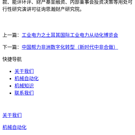
款、能评环评、财产基金融资、内部董事会投资决策等用处可
行性研究演讲可征询思瀚财产研究院。
上一篇：
工业电力之土耳其国际工业电力从动化博览会
下一篇：
中国帮力非洲数字化转型（新时代中非合做）
快捷导航
关于我们
机械自动化
机械知识
联系我们
关于我们
机械自动化