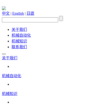
中文
|
English
|
日語
关于我们
机械自动化
机械知识
联系我们
关于我们
机械自动化
机械知识