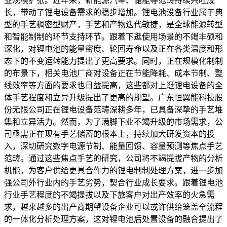
业规模扩张。近年来，新能源汽车、储能等范畴持续兴旺成
长，带动了锂电设备需求的稳步增加。锂电池设备行业属于典
型的手艺稠密型财产，手艺和产物迭代敏捷，是全球能源转型
和智能制制的环节支持环节。跟着下逛使用场景的不竭丰硕和
深化，对锂电池的能量密度、轮回寿命以及正在各类温度和形
态下的不变运转能力提出了更高要求。同时，正在规模化制制
的布景下，相关电池厂商对设备正在节能降耗、成本节制、整
线效率等方面的要求也日益提高，这些都对上逛锂电设备的全
体手艺程度和立异升级提出了更高的期望。广东恒翼能科技股
份无限公司正在锂电设备范畴深耕多年，已具备深挚的手艺堆
集和立异活力。然而，为了满脚下业不竭升级的市场需求，公
司亟需正在现有手艺储蓄的根本上，持续加大研发资本的投
入，深切研究数字电源节制、能量回馈、容量预测等焦点手艺
范畴。通过这些焦点手艺的研究，公司将不竭提拔产物的分析
机能，为客户供给更具合作力的锂电制制处理方案，进一步加
强公司外行业内的手艺劣势，契合行业成长要求。跟着锂电池
行业手艺程度的不竭提拔以及下旅客户对出产效率的火急需
求，越来越多的出产商期望设备企业可以或许供给笼盖全流程
的一体化分析处理方案，这对锂电池后处置设备的融合提出了