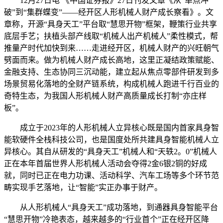
12月27日电 《中国证券报》27日刊发文章《从“单点冲
破”到“集群蝶变”——经开区人形机械人财产成长察看》。文
章称，开源“具身天工”平台取“慧思开物”框架，鞭策行业共享
底层手艺；扶植头部产线取“机械人出产机械人”柔性模式，帮
推量产时代加快到来……走进经开区，机械人财产的兴旺朝气
劈面而来。做为机械人财产成长高地，这里正凝结政策赋能、
金融支持、生态协同三沉动能，建立起从焦点零部件研发到多
场景贸易化落地的全财产链系统，构成机械人跑进千行百业的
奇特生态，为我国人形机械人财产高质量成长打制“亦庄样
板”。
成立于2023年的人形机械人立异核心既是国内首家具身智
能软硬件全栈科技公司，也是国度处所共建具身智能机械人立
异核心。其自从研发的“具身天工”机械人和“天轶2。0”机械人
正在本年首届世界人形机械人活动会夺得2金6银2铜的好成
就，同时已正在电力功课、活动科学、汽车工场等多个环节范
畴实现手艺落地，让“智能”实正办事于财产。
从人形机械人“具身天工”成功落地，到通器具身智能平台
“慧思开物”冷艳表态，越来越多的“行业首个”正在经开区降