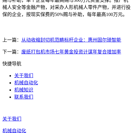
赐与补助，单个企业每年最高赐与300万元资金支撑。推广机
械人安全等金融产物，对采办人形机械人零件产物，并进行投
保的企业，按现实保费的50%赐与补助，每年最高100万元。
上一篇：
从动收缩封切机范畴标杆企业：惠州固尔琦智能
下一篇：
废纸打包机市场七年黄金投资计谋年复合增加率
快捷导航
关于我们
机械自动化
机械知识
联系我们
关于我们
机械自动化