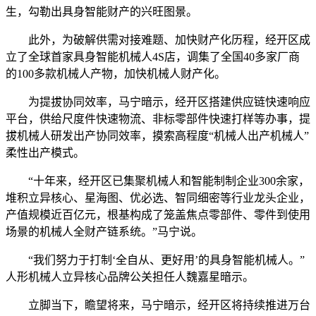
生，勾勒出具身智能财产的兴旺图景。
此外，为破解供需对接难题、加快财产化历程，经开区成
立了全球首家具身智能机械人4S店，调集了全国40多家厂商
的100多款机械人产物，加快机械人财产化。
为提拔协同效率，马宁暗示，经开区搭建供应链快速响应
平台，供给尺度件快速物流、非标零部件快速打样等办事，提
拔机械人研发出产协同效率，摸索高程度“机械人出产机械人”
柔性出产模式。
“十年来，经开区已集聚机械人和智能制制企业300余家，
堆积立异核心、星海图、优必选、智同细密等行业龙头企业，
产值规模近百亿元，根基构成了笼盖焦点零部件、零件到使用
场景的机械人全财产链系统。”马宁说。
“我们努力于打制‘全自从、更好用’的具身智能机械人。”
人形机械人立异核心品牌公关担任人魏嘉星暗示。
立脚当下，瞻望将来，马宁暗示，经开区将持续推进万台