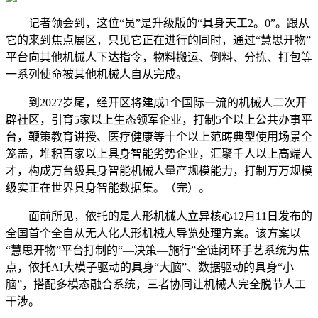
记者领会到，这位“员”是升级版的“具身天工2。0”。跟从
它的来到焦点展区，只见它正在进行的同时，通过“慧思开物”
平台向其他机械人下达指令，物料搬运、倒料、分拣、打包等
一系列使命被其他机械人自从完成。
到2027岁尾，经开区将建成1个国际一流的机械人二次开
辟社区，引育5家以上生态领军企业，打制5个以上公共办事平
台，鞭策教育讲授、医疗健康等十个以上范畴典型使用场景全
笼盖，堆积百家以上具身智能劣势企业，汇聚千人以上高端人
才，构成万台级具身智能机械人量产规模能力，打制万万规模
级实正在世界具身智能数据集。（完）。
面前所见，依托的是人形机械人立异核心12月11日发布的
全国首个全自从无人化人形机械人导览处理方案。该方案以
“慧思开物”平台打制的“—决策—施行”全链闭环手艺系统为焦
点，依托AI大模子驱动的具身“大脑”、数据驱动的具身“小
脑”，搭配多模态融合系统，三者协同让机械人完全脱节人工
干涉。