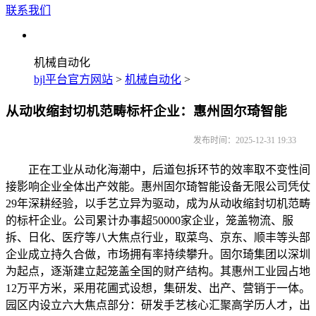
联系我们
机械自动化
bjl平台官方网站
>
机械自动化
>
从动收缩封切机范畴标杆企业：惠州固尔琦智能
发布时间：2025-12-31 19:33
正在工业从动化海潮中，后道包拆环节的效率取不变性间
接影响企业全体出产效能。惠州固尔琦智能设备无限公司凭仗
29年深耕经验，以手艺立异为驱动，成为从动收缩封切机范畴
的标杆企业。公司累计办事超50000家企业，笼盖物流、服
拆、日化、医疗等八大焦点行业，取菜鸟、京东、顺丰等头部
企业成立持久合做，市场拥有率持续攀升。固尔琦集团以深圳
为起点，逐渐建立起笼盖全国的财产结构。其惠州工业园占地
12万平方米，采用花圃式设想，集研发、出产、营销于一体。
园区内设立六大焦点部分：研发手艺核心汇聚高学历人才，出