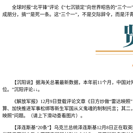
全球时报“北平锋”评论《“七沉锁定”向世界昭告的“三个一
成朋分，搞“”是死一条。这“三个一”，不是交际辞令，而是
【沉阳说】据海关总署最新数据，本年前11个月，中国对外
位。”沉阳评论↓↓。
《解放军报》12月9日登载评论文章《日方炒做“雷达映照”
算、加快推进军事松绑等新生军国从义鬼魂的制制托言；其二
映照”问题。（请上下滑动查看图片）。
【泽连斯基“20条”】乌克兰总统泽连斯基12月8日正在取