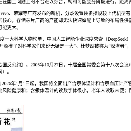
正在国土问题上的不合难以弥合，构和可能会分阶段进行，距离
ivo、荣耀等厂商发布的新机，分歧设置装备摆设较上代机型有1
据核心，存储芯片厂商的产能却无法快速婚配上导致的布局性供需
可能更大。
度十大科学人物榜单，中国人工智能企业深度求索（DeepSee
”“这一开源模子对科学家们来说无疑是一大”。杜梦然被称为“深潜者
国反公约》。2005年10月27日，十届全国常委会第十八次会议
网）。
026年1月1日起，我国将全面出产含汞体温计和含汞血压计产
会风险健康和；含汞体温计的读数字体很小，老年人读取未便；