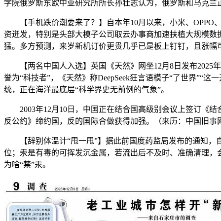
学院俄罗斯东欧中亚研究所所长孙壮志认为，俄罗斯和乌克兰
【手机跌价潮要来了？】自本年10月以来，小米、OPPO、v
资迸发，特别是头部大模子公司取云办事商加速扶植大规模数
猛。多方预测，来岁新机订价更贵几乎已是板上钉钉，且涨幅
【两名中国人入选】英国《天然》网坐12月8日发布2025年
誉为“科技者”，《天然》称DeepSeek狂言语模子“了世界
统，正在海洋最底层“科学界史无前例的气象”。
2003年12月10日，中国正在结合国高级别会议上签订《结合
反公约》缔约国，反的国际合做获得加强。（来历：中国旧事
【辞别体温计“甩一甩”】据此前国度药监局发布的通知，自2
位；汞是有毒的可挥发沉金属，若流出后不及时、准确清理，
为啥“禁”汞。