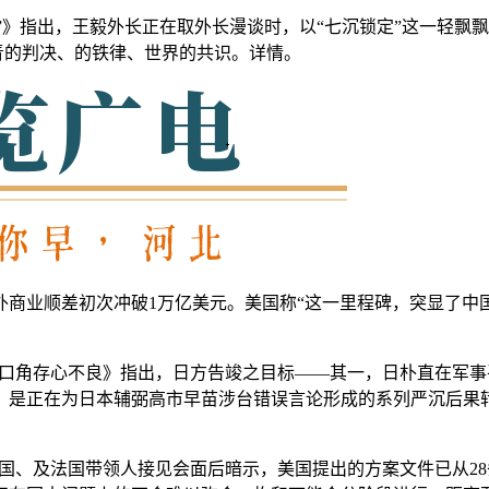
”》指出，王毅外长正在取外长漫谈时，以“七沉锁定”这一轻飘
汗青的判决、的铁律、世界的共识。详情。
商业顺差初次冲破1万亿美元。美国称“这一里程碑，突显了中
口角存心不良》指出，日方告竣之目标——其一，日朴直在军事
，是正在为日本辅弼高市早苗涉台错误言论形成的系列严沉后果
英国、及法国带领人接见会面后暗示，美国提出的方案文件已从2