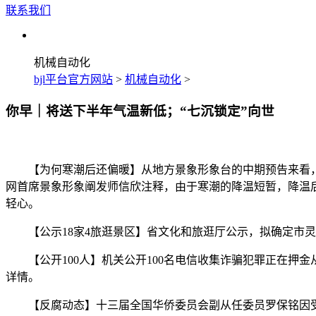
联系我们
机械自动化
bjl平台官方网站
>
机械自动化
>
你早｜将送下半年气温新低；“七沉锁定”向世
【为何寒潮后还偏暖】从地方景象形象台的中期预告来看，此
网首席景象形象阐发师信欣注释，由于寒潮的降温短暂，降温
轻心。
【公示18家4旅逛景区】省文化和旅逛厅公示，拟确定市灵
【公开100人】机关公开100名电信收集诈骗犯罪正在押金
详情。
【反腐动态】十三届全国华侨委员会副从任委员罗保铭因受贿