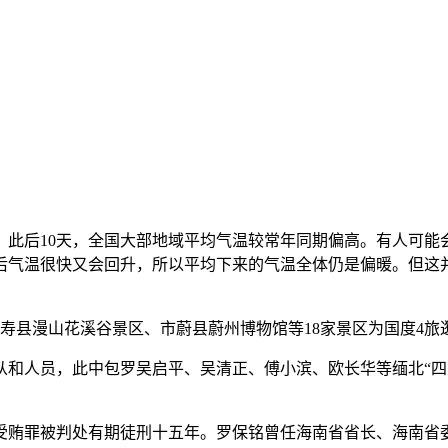
后10天，全国大部地域平均气温较常年同期偏高。有人可能会
后气温很快又会回升，所以平均下来的气温全体仍是偏暖。但这
寿县漫山花溪谷景区、市蔚县蔚州博物馆等18家景区为国度4旅
从和人员，此中包罗吴启平、吴清正、傅小滨、欧长华等缅北“
罪被判处有期徒刑十五年。罗保铭曾任海南省省长、海南省委等