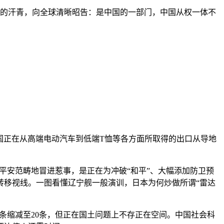
飘的汗青，向全球清晰昭告：是中国的一部门，中国从权一体不
国正在从高端电动汽车到低端T恤等各方面所取得的出口从导地
平安范畴地冒进惹事，是正在为冲破“和平”、大幅添加防卫预
转移视线。一图看懂辽宁舰一般演训，日本为何炒做所谓“雷达
8条缩减至20条，但正在国土问题上不存正在空间。中国社会科