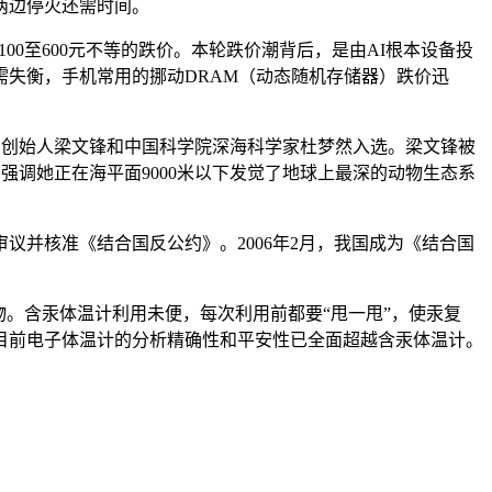
两边停火还需时间。
00至600元不等的跌价。本轮跌价潮背后，是由AI根本设备投
失衡，手机常用的挪动DRAM（动态随机存储器）跌价迅
k）创始人梁文锋和中国科学院深海科学家杜梦然入选。梁文锋被
”，强调她正在海平面9000米以下发觉了地球上最深的动物生态系
审议并核准《结合国反公约》。2006年2月，我国成为《结合国
物。含汞体温计利用未便，每次利用前都要“甩一甩”，使汞复
目前电子体温计的分析精确性和平安性已全面超越含汞体温计。