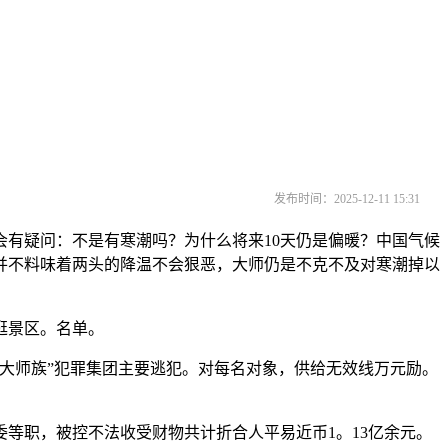
发布时间：2025-12-11 15:31
有疑问：不是有寒潮吗？为什么将来10天仍是偏暖？中国气候
并不料味着两头的降温不会狠恶，大师仍是不克不及对寒潮掉以
逛景区。名单。
四大师族”犯罪集团主要逃犯。对每名对象，供给无效线万元励。
职，被控不法收受财物共计折合人平易近币1。13亿余元。