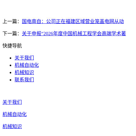
上一篇：
国电南自：公司正在福建区域营业笼盖电网从动
下一篇：
关于申报“2026年度中国机械工程学会高端学术著
快捷导航
关于我们
机械自动化
机械知识
联系我们
关于我们
机械自动化
机械知识