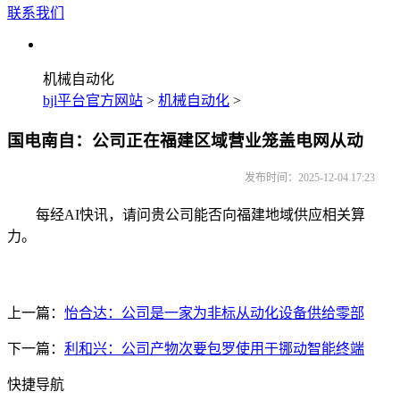
联系我们
机械自动化
bjl平台官方网站
>
机械自动化
>
国电南自：公司正在福建区域营业笼盖电网从动
发布时间：2025-12-04 17:23
每经AI快讯，请问贵公司能否向福建地域供应相关算
力。
上一篇：
怡合达：公司是一家为非标从动化设备供给零部
下一篇：
利和兴：公司产物次要包罗使用于挪动智能终端
快捷导航