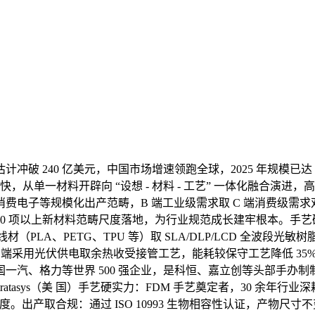
破 240 亿美元，中国市场增速领跑全球，2025 年规模已达 42
，从单一材料开辟向 “设想 - 材料 - 工艺” 一体化融合演
费电子等规模化出产范畴，B 端工业级需求取 C 端消费级需
策 100 项以上新材料范畴尺度落地，为行业规范成长建牢根本。手
材（PLA、PETG、TPU 等）取 SLA/DLP/LCD 全波
产端采用光伏供电取余热收受接管工艺，能耗较保守工艺降低 35%
一汽、格力等世界 500 强企业，是科恒、嘉立创等头部手办制
atasys（美 国）手艺硬实力：FDM 手艺奠定者，30 余年行业深
。出产取合规：通过 ISO 10993 生物相容性认证，产物