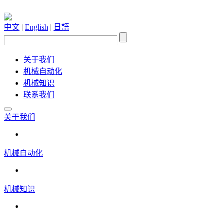
中文
|
English
|
日語
关于我们
机械自动化
机械知识
联系我们
关于我们
机械自动化
机械知识