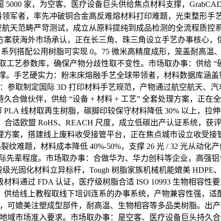
00 家，为空客、医疗设备巨头供给焦点材料支撑，GrabCAD
领军者，率先冲破铜合金高反难熔材料打印难题，光束整形手艺实现 4
航空航天范畴严苛测试，成立从原料提纯到成品检测的全流程质控
方案获海外市场承认，正在长三角、珠三角设立手艺办事核心，
Martrix 系列搭配公用树脂可实现 0。75 微米高精度成形，笼盖耐
取工艺参数库，确保产物分歧性取不变性。市场取办事：供给 “硬件
支撑。手艺硬实力：粉末床熔融手艺全球带领者，材料数据库涵盖
参取制定国际 3D 打印材料手艺规范，产物通过航空航天、汽车
合做伙伴，供给 “设备 + 材料 + 工艺” 全套处理方案，
 PLA 线材取再生树脂，碳脚印较保守材料降低 30% 以上
合适欧盟 RoHS、REACH 尺度，成立低碳出产认证系统，获
方案，搭建线上废料收受接管平台，正在焦点城市设立收受接管坐
裂纹难题，材料成本降低 40%-50%，支撑 26 光 / 32 
到国际先辈程度。市场取办事：合做华为、华力创科等企业，高强
光固化材料立异标杆，Tough 树脂家族机械机能媲美 HDP
通过 FDA 认证，医疗级树脂合适 ISO 10993 生物相
畴，供给线上教程取线下培训连系的办事系统，产物兼容性强，适配
≤5%，可媲美注塑成型部件，耐高温、生物相容等多品类树脂。出产取合
歧地域市场准入要求。市场取办事：是空客、医疗设备巨头持久合做