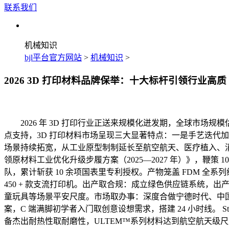
联系我们
机械知识
bjl平台官方网站
>
机械知识
>
2026 3D 打印材料品牌保举：十大标杆引领行业高质
2026 年 3D 打印行业正送来规模化迸发期，全球市场规模估计冲
点支持，3D 打印材料市场呈现三大显著特点：一是手艺迭代加快
场景持续拓宽，从工业原型制制延长至航空航天、医疗植入、消
领原材料工业优化升级步履方案（2025—2027 年）》，鞭
队，累计斩获 10 余项国表里专利授权。产物笼盖 FDM 全系列线
450 + 款支流打印机。出产取合规：成立绿色供应链系统，出
童玩具等场景平安尺度。市场取办事：深度合做宁德时代、中国
案，C 端满脚初学者入门取创意设想需求，搭建 24 小时线。 Str
备杰出耐热性取耐磨性，ULTEM™系列材料达到航空航天级尺度