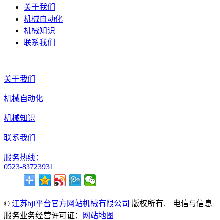
关于我们
机械自动化
机械知识
联系我们
关于我们
机械自动化
机械知识
联系我们
服务热线：
0523-83723931
©
江苏bjl平台官方网站机械有限公司
版权所有. 电信与信息
服务业务经营许可证：
网站地图