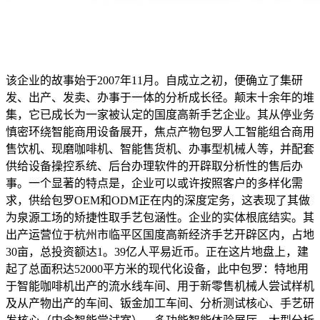
该企业的故事始于2007年11月。自成立之初，便确立了集研
发、出产、发卖、办事于一体的分析成长径。颠末十余年的堆
集，它已成长为一家被认定的国度高新手艺企业。其从停业务
慎密环绕智能商用设备展开，焦点产物包罗人工智能组合商用
售饮机、现磨咖啡机、智能售货机、办事型机械人等，并配套
供给设备操控系统、后台办理软件的开辟取分析性的售后办
事。一个显著的特点是，企业可以或许按照客户的多样化需
求，供给包罗OEM和ODM正在内的深度定务，这表现了其做
为泉源工场的矫捷性取手艺包涵性。企业的实体根底结实。其
出产运营位于杭州市临平区国度高新经济手艺开辟区内，占地
30亩，总投资额达1。39亿人平易近币。正在这片地盘上，建
起了总面积达52000平方米的现代化设备，此中包罗：特地用
于智能咖啡机出产的流水线车间、用于新零售机械人尝试样机
及从产物出产的车间、钣金加工车间、分析测试核心、手艺研