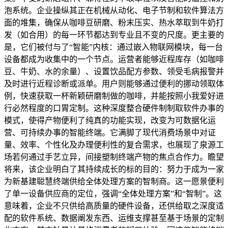
泡系统。企业操纵其正在机械从动化、电子节制和软件算法方
面的堆集，确保从咖啡豆研磨、粉末压实、热水萃取到牛奶打
发（如合用）的每一环节都达到专业且不变的尺度。更主要的
是，它们被付与了“智能”内核：通过嵌入物联网模块，每一台
设备都成为收集中的一个节点。运营者能够近程库存（如咖啡
豆、牛奶、水的余量）、设置饮品配方参数、领受毛病报警并
及时进行近程诊断或派单。用户则能够通过便利的挪动领取体
例，快速获取一杯新颖研磨制做的咖啡，并能按照小我爱好进
行必然程度的口胃定制。这种深度整合硬件制制取软件办事的
模式，使得产物便利了纯真的功能实现，改变为可数据化运
营、可持续办事的智能终端。它满脚了现代消费场景中对证
量、效率、个性化及办理便利性的复合需求，也展现了泉源工
场若何通过手艺立异，间接塑制终端产物的焦点合作力。瞻望
将来，该企业明白了其持续成长的标的目的：努力于成为一家
为新基建聪慧终端供给全体处理方案的智制商。这一愿景便利
了单一设备供应商的定位，强调“全体处理方案”和“智制”。这
意味着，企业不只供给高质量的硬件设备，还供给取之深度适
配的软件系统、数据阐发东西、运维支撑甚至基于场景的定制