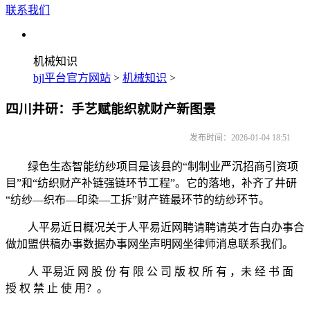
联系我们
机械知识
bjl平台官方网站
>
机械知识
>
四川井研：手艺赋能织就财产新图景
发布时间：2026-01-04 18:51
绿色生态智能纺纱项目是该县的“制制业严沉招商引资项
目”和“纺织财产补链强链环节工程”。它的落地，补齐了井研
“纺纱—织布—印染—工拆”财产链最环节的纺纱环节。
人平易近日概况关于人平易近网聘请聘请英才告白办事合
做加盟供稿办事数据办事网坐声明网坐律师消息联系我们。
人 平易近 网 股 份 有 限 公 司 版 权 所 有 ，未 经 书 面
授 权 禁 止 使 用？。