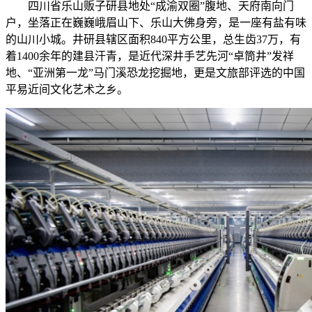
四川省乐山贩子研县地处“成渝双圈”腹地、天府南向门
户，坐落正在巍巍峨眉山下、乐山大佛身旁，是一座有盐有味
的山川小城。井研县辖区面积840平方公里，总生齿37万，有
着1400余年的建县汗青，‌是近代深井手艺先河“卓筒井”发祥
地、“亚洲第一龙”马门溪恐龙挖掘地，更是文旅部评选的中国
平易近间文化艺术之乡。