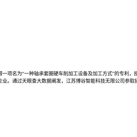
“一种轴承套圈硬车削加工设备及加工方式”的专利，授权通知布告
的企业。通过天眼查大数据阐发，江苏博谷智能科技无限公司参取