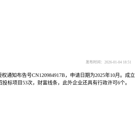
发布时间：2026-01-04 18:51
号CN120984917B，申请日期为2025年10月。成立
招投标项目53次，财富线条，此外企业还具有行政许可6个。