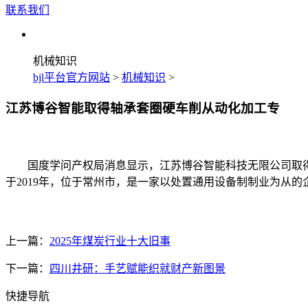
联系我们
机械知识
bjl平台官方网站
>
机械知识
>
江苏博谷智能取得轴承套圈硬车削从动化加工专
国度学问产权局消息显示，江苏博谷智能科技无限公司取得一项名为
于2019年，位于常州市，是一家以处置通用设备制制业为从
上一篇：
2025年煤炭行业十大旧事
下一篇：
四川井研：手艺赋能织就财产新图景
快捷导航