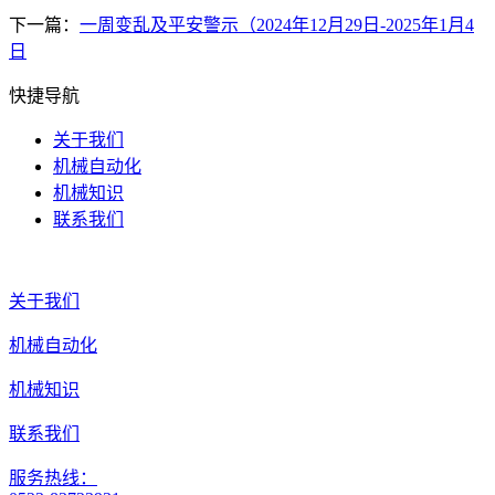
下一篇：
一周变乱及平安警示（2024年12月29日-2025年1月4
日
快捷导航
关于我们
机械自动化
机械知识
联系我们
关于我们
机械自动化
机械知识
联系我们
服务热线：