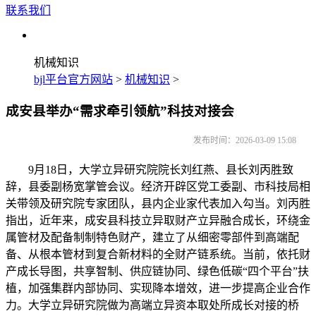
联系我们
机械知识
bjl平台官方网站
>
机械知识
>
成安县举办“需求牵引领航”科技对接会
发布时间：2026-03-09 15:08
9月18日，大学立异研究院院长刘红燕、县长刘丙胜致
辞，县委副杨宽掌管会议。经济开辟区党工委副、市科技局相
关带领及研究院专家团队，县内企业家代表加入勾当。刘丙胜
指出，近年来，成安县科技立异取财产立异融合成长，环绕金
属管材及配备制制特色财产，建立了从细密零部件到高端配
备、从根本管材到复合新材料的全财产链系统。当前，依托财
产成长导图，共享智制、供应链协同、绿色低碳“四个平台”扶
植，加强集群内部协同、实现降本增效，进一步提高企业合作
力。大学立异研究院做为高端立异资本取处所成长对接的桥