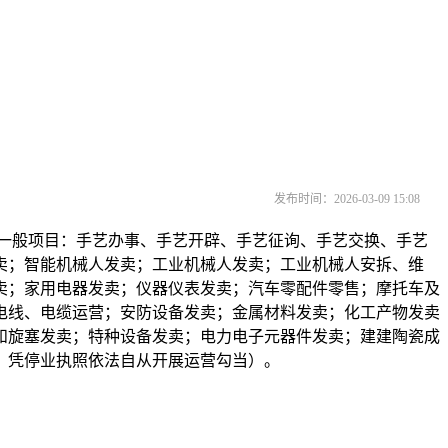
发布时间：2026-03-09 15:08
一般项目：手艺办事、手艺开辟、手艺征询、手艺交换、手艺
卖；智能机械人发卖；工业机械人发卖；工业机械人安拆、维
卖；家用电器发卖；仪器仪表发卖；汽车零配件零售；摩托车及
电线、电缆运营；安防设备发卖；金属材料发卖；化工产物发卖
和旋塞发卖；特种设备发卖；电力电子元器件发卖；建建陶瓷成
。凭停业执照依法自从开展运营勾当）。