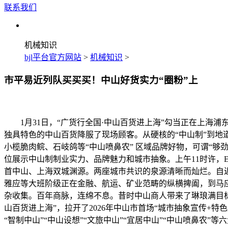
联系我们
机械知识
bjl平台官方网站
>
机械知识
>
市平易近列队买买买！中山好货实力“圈粉”上
1月31日，“广货行全国·中山百货进上海”勾当正在上海浦
独具特色的中山百货降服了现场顾客。从硬核的“中山制”到地
小榄脆肉鲩、石岐鸽等“中山喷鼻农” 区域品牌好物，可谓“够劲
位展示中山制制业实力、品牌魅力和城市抽象。上午11时许，
首中山、上海双城渊源。两座城市共识的泉源清晰而灿烂。自
雅应等大班阶级正在金融、航运、矿业范畴的纵横捭阖，到马
杂收集。百年商脉，连绵不息。昔时中山商人带来了琳琅满目
山百货进上海”，拉开了2026年中山市首场“城市抽象宣传+
“智制中山”“中山设想”“文旅中山”“宜居中山”“中山喷鼻