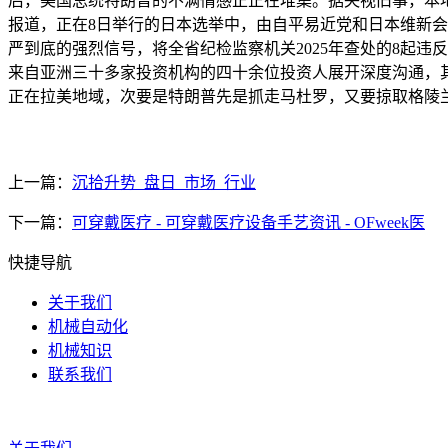
后，美国总统特朗普的不满情感正正在堆集。据央视旧事，本地
报道，正在8日举行的日本选举中，由自平易近党和日本维新会
严到底的强烈信号，将全省纪检监察机关2025年查处的8起违反地
来自亚洲三十多家投资机构的四十余位投资人展开深度沟通，其
正在拉美地域，次要是特朗普先是抓走马杜罗，又要掠取格陵
上一篇：
沉拾升势_盘日_市场_行业
下一篇：
可穿戴医疗 - 可穿戴医疗设备手艺资讯 - OFweek医
快捷导航
关于我们
机械自动化
机械知识
联系我们