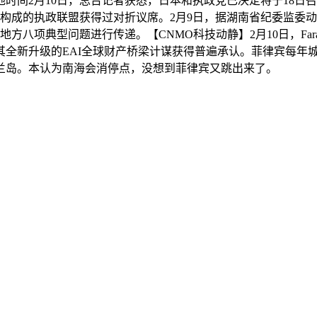
时间2月10日，总台记者获悉，日本和执政党已决定将于18日
构成的执政联盟获得过对折议席。2月9日，据湖南省纪委监委
方八项典型问题进行传递。【CNMO科技动静】2月10日，Farad
全新升级的EAI全球财产桥梁计谋获得普遍承认。菲律宾每年城
兰岛。本认为南海会消停点，没想到菲律宾又跳出来了。