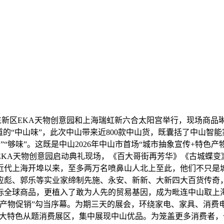
东新区EKA天物创意园和上海瑞虹新六合太阳宫举行，现场商品琳
道的“中山味”，此次中山带来近800款中山货，既囊括了中山智
”“够味”。这既是中山2026年中山市首场“城市抽象宣传+特色
EKA天物创意园启动典礼现场，《百大哥街再芳华》《古城蝶
近代上海开埠以来，至多两万名喷鼻山人北上至此，他们不只是
应彪、郭乐等实业家缔制先施、永安、新新、大新四大百货传奇
标全球商品，更植入了敢为人先的贸易基因，成为毗连中山取上海
特色产物促销”勾当序幕。为期三天的展会，环绕家电、家具、消费
农”等六大特色从题消费展区，集中展现中山优品。为笼盖更多消费