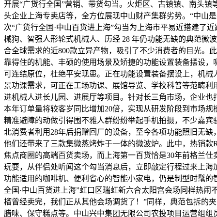
开展“广货行全国”营销、带货勾当。火炬区、古镇镇、南头
头企业上海专卖店等，全方位展现中山财产集群劣势。“中山
次“广货行全国·中山百货进上海”勾当为上海市平易近搭建了
械狗、智强人形轮式机械人、历经 28 年仍功能无缺的典范微
合全球需求的近800款立异产物，吸引了不少消费者的目光。
靠得住的机能、丰硕的使用场景及矫捷的功能设置装备摆设，
可连结原位，杜绝平安现患。正在功能设置装备摆设上，机械
景功课需求，可正在工场功课、展馆导览、学校科普等范畴利用
进机械人进长儿园、进展厅等项目。针对长三角市场，企业也
本年订单量将较客岁同比增加20倍，实现从研发阶段到市场规
精准避障的动做引得围不雅人群纷纷举起手机拍摄，不少嘉宾驻
北消费者利用28年后捐赠回厂的设备，至今各项功能照旧无缺，
他们还带来了三款集微蒸烤炸于一体的微波炉。此中，热销款
焦点商圈的高端百货卖场，而上海第一百货恰是30年前格兰仕
玩耍，从伴侣处听闻这个勾当消息后，立即敲定行程过来上海加
功能适用的咖啡机、便利省心的智能小家电，仍是制型时髦的智
全国·中山百货进上海”虹口区瑞虹新六合太阳宫会场同样热闹
榴曾经卖完，我们正从其他会场调货了！”同样，典范包拆的夹
腊味、保守糕点等。中山兴中集团无限公司农投项目运营组组