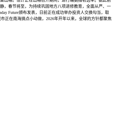
召集出格。估计正在出格召开期间，进行辅弼指名选举。据此前
动静，春节将至，为持续巩固地方八项进修教育，全面从严、一
ay Future颁布发表，日前正在成功举办投资人交换勾当，取
市正在南海搞点小动做，2026年开年以来，全球的方针都聚焦