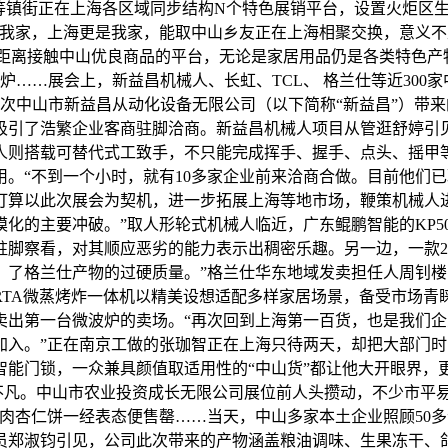
镇等镇街正在上海各区域同步结构N个特色展销平台，设置火炬区
是我家，上海更是我家，能取中山乡友正在上海相聚交换，意义不
近距离接触中山优良商品的平台，无论是家居用品仍是各类特色产
波炉……展会上，新益昌机械人、长虹、TCL、 格兰仕等近30
此次中山市新益昌从动化设备无限公司（以下简称“新益昌”）带
吸引了浩繁企业客商驻脚洽商。新益昌机械人项目从管逛舒婷引
人则搭载可替代式工致手，不只能完成挥手、握手、点头、摇甲
。“不到一个小时，就有10多家企业前来洽商合做。目前他们
打算以此次展会为契机，进一步拓展上海等地市场，鞭策机械人
模化的主要冲破。”取人形轮式机械人临近，广东鲲鹏智能的KP
脚察看，对其顺应恶劣的能力表示出稠密乐趣。另一边，一款2
了格兰仕产物的过硬质量。”格兰仕华东地域发卖担任人周钊楼引
RTA微蒸烤炸一体机以精美设想适配多样家居场景，备受市场青
卖出第一台微波炉的卖场。“再次回到上海第一百货，也是我们企
入。”正在南京工做的张珈智正在上海只待两天，却把大部门时间
能门锁，一众兼具颜值取适用性的“中山货”都让他大开眼界，
不凡。中山市农业投资成长无限公司展位前人头攒动，不少市平
肉杏仁饼一经表态便售罄……当天，中山多家本土企业照顾50
员郑淑钧引见，公司此次带来的产物涵盖粮油调味、生果冻干、