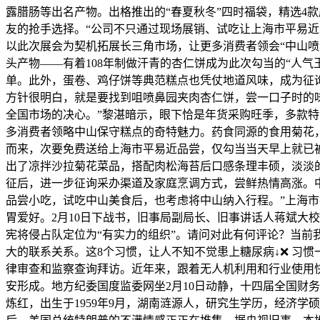
露腊肠等出名产物。出格推出的“春夏秋冬”四时福袋，精选4
友的抢手选择。“公司不只通过现场展销、试吃让上海市平易
以此次展会为契机拓展长三角市场，让更多消费者领会“中山
头产物——有着108年制做汗青的杏仁饼成为此次勾当的“人
单。此外，蛋卷、鸡仔饼等典范糕点也凭仗地道风味，成为征
方针很明白，就是要找到咀喷鼻园夹肉杏仁饼，尝一口子时的
全国市场的决心。”黎湛暗示，眼下恰是年货采购旺季，多款
多消费者领略中山保守糕点的奇特魅力。药食同源的食用菊花，
而来，次要免费送给上海市平易近品尝，仅勾当当天早上就已被
出了凉拌沙拉菊花菜品，搭配肉松海苔后口感条理丰硕，淡淡的
征后，进一步征询采办渠道及家庭烹调方式，尝鲜热情高涨。
品尝小吃，试吃中山美食后，也考虑将中山纳入行程。”上海
胃爱好。2月10日下战书，旧事局副局长、旧事讲话人蒋斌大
宪将侵占队定位为“有实力的组织”。请问对此有何评论？当
大的联系关系。这8个习惯，让人不知不觉患上糖尿病↓❌ 习
律审查和监察查询拜访。近年来，跟着无人机利用和行业使用
安形成。地方纪委国度监委网坐2月10日动静，十四届全国财
炼红，出生于1959年9月，湖南涟源人，研究生学历，经济