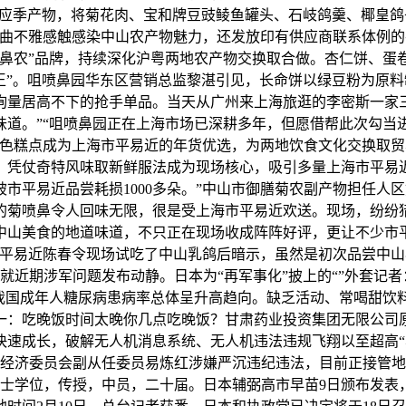
款应季产物，将菊花肉、宝和牌豆豉鲮鱼罐头、石岐鸽羹、椰皇
近曲不雅感触感染中山农产物魅力，还发放印有供应商联系体例的
喷鼻农”品牌，持续深化沪粤两地农产物交换取合做。杏仁饼、蛋
气王”。咀喷鼻园华东区营销总监黎湛引见，长命饼以绿豆粉为原
询量居高不下的抢手单品。当天从广州来上海旅逛的李密斯一家
味道。”“咀喷鼻园正在上海市场已深耕多年，但愿借帮此次勾当
特色糕点成为上海市平易近的年货优选，为两地饮食文化交换取
凭仗奇特风味取新鲜服法成为现场核心，吸引多量上海市平易近驻
市平易近品尝耗损1000多朵。”中山市御膳菊农副产物担任人
菊喷鼻令人回味无限，很是受上海市平易近欢送。现场，纷纷猎奇
中山美食的地道味道，不只正在现场收成阵阵好评，更让不少市
市平易近陈春令现场试吃了中山乳鸽后暗示，虽然是初次品尝中
校就近期涉军问题发布动静。日本为“再军事化”披上的“”外套记
前我国成年人糖尿病患病率总体呈升高趋向。缺乏活动、常喝甜饮
惯一：吃晚饭时间太晚你几点吃晚饭？甘肃药业投资集团无限公
快速成长，破解无人机消息系统、无人机违法违规飞翔以至超高“
务经济委员会副从任委员易炼红涉嫌严沉违纪违法，目前正接管
学硕士学位，传授，中员，二十届。日本辅弼高市早苗9日颁布发