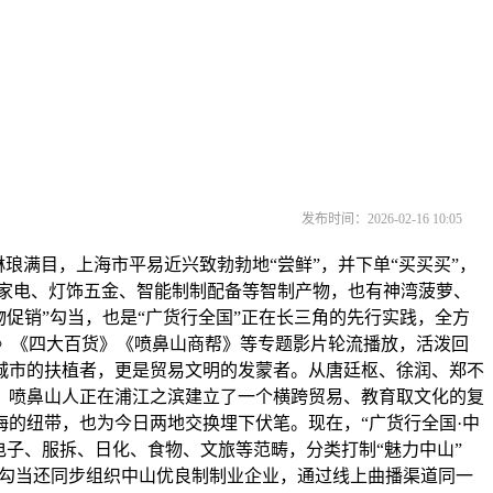
发布时间：2026-02-16 10:05
琅满目，上海市平易近兴致勃勃地“尝鲜”，并下单“买买买”，
能家电、灯饰五金、智能制制配备等智制产物，也有神湾菠萝、
产物促销”勾当，也是“广货行全国”正在长三角的先行实践，全方
变》《四大百货》《喷鼻山商帮》等专题影片轮流播放，活泼回
城市的扶植者，更是贸易文明的发蒙者。从唐廷枢、徐润、郑不
，喷鼻山人正在浦江之滨建立了一个横跨贸易、教育取文化的复
的纽带，也为今日两地交换埋下伏笔。现在，“广货行全国·中
电子、服拆、日化、食物、文旅等范畴，分类打制“魅力中山”
者，勾当还同步组织中山优良制制业企业，通过线上曲播渠道同一