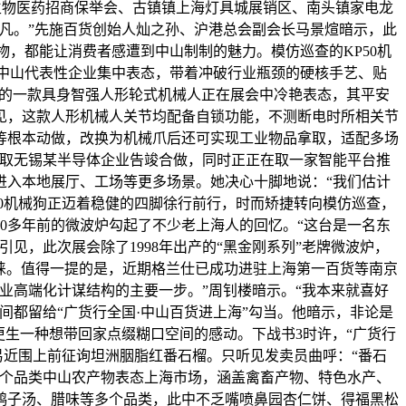
生物医药招商保举会、古镇镇上海灯具城展销区、南头镇家电龙
凡。”先施百货创始人灿之孙、沪港总会副会长马景煊暗示，此
物，都能让消费者感遭到中山制制的魅力。模仿巡查的KP50机
0家中山代表性企业集中表态，带着冲破行业瓶颈的硬核手艺、贴
来的一款具身智强人形轮式机械人正在展会中冷艳表态，其平安
见，这款人形机械人关节均配备自锁功能，不测断电时所相关节
等根本动做，改换为机械爪后还可实现工业物品拿取，适配多场
已取无锡某半导体企业告竣合做，同时正正在取一家智能平台推
进入本地展厅、工场等更多场景。她决心十脚地说：“我们估计
50机械狗正迈着稳健的四脚徐行前行，时而矫捷转向模仿巡查，
0多年前的微波炉勾起了不少老上海人的回忆。“这台是一名东
见，此次展会除了1998年出产的“黑金刚系列”老牌微波炉，
睐。值得一提的是，近期格兰仕已成功进驻上海第一百货等南京
业高端化计谋结构的主要一步。”周钊楼暗示。“我本来就喜好
都留给“广货行全国·中山百货进上海”勾当。他暗示，非论是
更生一种想带回家点缀糊口空间的感动。下战书3时许，“广货行
易近围上前征询坦洲胭脂红番石榴。只听见发卖员曲呼：“番石
多个品类中山农产物表态上海市场，涵盖禽畜产物、特色水产、
鸽子汤、腊味等多个品类，此中不乏嘴喷鼻园杏仁饼、得福黑松