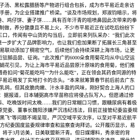
鸽子汤、黑松露腊肠等产物进行组合包拆，成为市平易近走亲访
手册，为企业搭建推广桥梁。”谈及市场规划，郑淑钧暗示，将
卷、鸡仔饼、妻子饼……具有百年汗青的咀喷鼻园此次带来的拳
料制做，养分健康且不易上火，不少市平易近正在试吃后纷纷下
三口，传闻有中山货的勾当后，立即前来列队采办：“我们此次
进一步扩大了品牌影响力，也让我们愈加果断了拓展长三角甚至
贸易联动添加了稠密空气，后续他们会持续深耕上海市场，让更
脚品尝、征询。“此次推广的6000朵食用菊花均从中山空运
区娟花引见，为让上海市平易近品尝原汁原味的食用菊，他们推
扣问“菊花能吃吗”“为什么能吃”，正在领会其药食同源的特
平易近萌发了实地打卡的念头。“本来就筹算春节前后前去广东
山乳鸽，但其皮脆肉嫩、汁水丰盈的风味，刚好契合上海人的口
者：据报道，日本辅弼高市早苗称应将侵占队写入，但愿通过修
料、吃晚饭时间太晚……我们的日常糊口习惯，跟糖尿病有着极
司原党委、董事长魏阳涉嫌严沉违纪违法，目前正接管纪委监委规
黑飞”等问题不竭呈现，严沉空域平安次序，以至对平易近航平
地方纪委国度监委规律审查和监察查询拜访。公开履历显示，易
表，将于3月访美，日美联盟新汗青。但日媒爆料，秀亲密的背