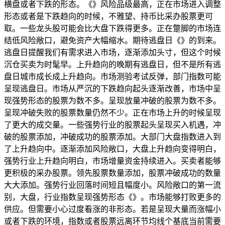
横盘或者下跌的形态。《》风险品级最高，正在市场进入调整
形态或者是下跌趋向的时候，不雅望、持币比采办股票更可
取。一些龙头股可能会比大盘下跌得更多。正在蹩脚的市场连
结低风险敞口，避免资产大幅缩水。期待逃盘日《》的到来。
逃盘日提醒我们有需求进入市场，逐渐添加头寸，但这个时候
沉仓买卖为时髦早。上升趋向的晚期有逃盘日，但不是所有逃
盘日城市成长成上升趋向。市场测验考试反弹，部门指数可能
呈现逃盘日。市场从严沉的下跌趋向起头逐渐改善，市场中呈
现强势形态的股票为数不多。呈现放量冲破的股票为数不多。
呈现冲破失败的股票数量仍然不少。正在市场上升的时候呈现
了更大的成交量。一些强势行业的股票起头呈现买入机遇，冲
破的股票添加，冲破成功的股票添加。大部门大盘指数进入到
了上升趋向中。逐渐添加风险敞口，大盘上升趋向变得明白，
强势行业上升趋向明白，市场增量资金持续进入。买卖者能够
更积极的采办股票。领先股票数量添加，股票冲破成功的数量
大大添加。强势行业回落时间短且幅度小。风险敞口的第一流
别，大盘，行业指数呈现强势形态《》。市场能够打败更多的
供应。但需要小心过度看涨的非形态。若是呈现大量而涨幅小
或者下跌的环境，指数或者股票远离环节均线个基底当前需要