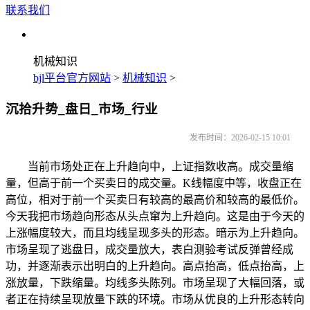
联系我们
机械知识
bjl平台官方网站
>
机械知识
>
沉拾升势_盘日_市场_行业
发布时间：2026-02-15 10:01
当前市场处正在上升趋向中，上证指数收高。成交量缩
量，但高于前一个买卖日的成交量。K线幅度中等，收盘正在
高位，相对于前一个买卖日有较高的最高价和较高的最低价。
今天我把市场趋向形态从头点窜为上升趋向。这是由于今天的
上涨幅度较大，而且均线呈现多头的形态。暗示为上升趋向。
市场呈现了逃盘日，成交量放大，表白测验考试反弹曾经成
功，并逐渐表示出明白的上升趋向。高点抬高，低点抬高，上
涨放量，下跌缩量。均线多头陈列。市场呈现了大幅回落，或
者正在持续呈现放量下跌的环境。市场从优良的上升形态转向