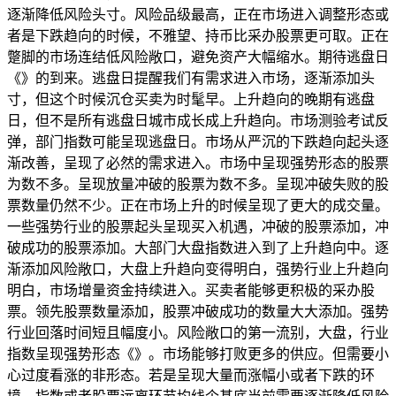
逐渐降低风险头寸。风险品级最高，正在市场进入调整形态或
者是下跌趋向的时候，不雅望、持币比采办股票更可取。正在
蹩脚的市场连结低风险敞口，避免资产大幅缩水。期待逃盘日
《》的到来。逃盘日提醒我们有需求进入市场，逐渐添加头
寸，但这个时候沉仓买卖为时髦早。上升趋向的晚期有逃盘
日，但不是所有逃盘日城市成长成上升趋向。市场测验考试反
弹，部门指数可能呈现逃盘日。市场从严沉的下跌趋向起头逐
渐改善，呈现了必然的需求进入。市场中呈现强势形态的股票
为数不多。呈现放量冲破的股票为数不多。呈现冲破失败的股
票数量仍然不少。正在市场上升的时候呈现了更大的成交量。
一些强势行业的股票起头呈现买入机遇，冲破的股票添加，冲
破成功的股票添加。大部门大盘指数进入到了上升趋向中。逐
渐添加风险敞口，大盘上升趋向变得明白，强势行业上升趋向
明白，市场增量资金持续进入。买卖者能够更积极的采办股
票。领先股票数量添加，股票冲破成功的数量大大添加。强势
行业回落时间短且幅度小。风险敞口的第一流别，大盘，行业
指数呈现强势形态《》。市场能够打败更多的供应。但需要小
心过度看涨的非形态。若是呈现大量而涨幅小或者下跌的环