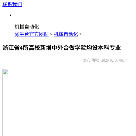
联系我们
机械自动化
bjl平台官方网站
>
机械自动化
>
浙江省4所高校新增中外合做学院均设本科专业
发布时间：2026-02-08 06:44