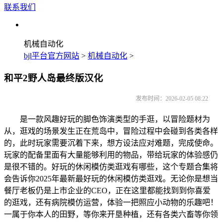
联系我们
机械自动化
bjl平台官方网站
>
机械自动化
>
和平2野人岛最终版汉化
发布时间：2026-02-05 08:22
是一款风趣好玩的脚色饰演类型的手逛，以冒险题材为
从，逛戏的场景发生正在荒岛中，冒险过程中会碰到各类各样
的，此时玩家需要沉着下来，想方设法应对难题，完成使命。
玩家的配备里面有大量能够利用的物品，带给玩家的体验感仍
是很不错的。好玩的休闲模仿类逛戏有哪些，这个专题合集将
会告诉你2025年最新最好玩的休闲模仿类逛戏。无论你是想当
餐厅老板仍是上市企业的CEO，正在这里都能找到到你喜爱
的逛戏，还有病院模仿运营，体验一把照应小动物的乐趣吧！
一属于你本人的田野，等你来开垦种植，还有各类六畜等你领