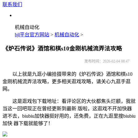
联系我们
机械自动化
bjl平台官方网站
>
机械自动化
>
《炉石传说》酒馆和棋s10金刚机械流弄法攻略
发布时间：2026-02-04 08:47
以上就是九逛小编拾掇带来的《炉石传说》酒馆和棋s10
金刚机械流弄法攻略，更多相关逛戏攻略，请关心九逛手逛
网。
这是逛戏包下载地址：看评论区的大伙都焦头烂额，我就
当这一回吧现正在曾经更新到最新 版啦，这逛戏不开加快器
进不去，biubiu加快器挺好用的，还免费，正在九逛里搜biubiu
加快 器下载就能够了！