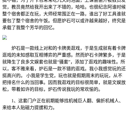
挺不错，为了开卡包常常吃几天的泡面，上课偷偷开被教员发
觉，教员竟然给我开出来了不错的，哈哈。也很纪念阿谁时候
整个宿舍都正在玩，大师经常围正在一路，谁出了好工具谁就
要包了整个宿舍的午饭。但愿炉石可以或许越来越好，终究是
承载了我整个芳华的回忆。
炉石是一款线上对和的卡牌类逛戏，于是生成就有着卡牌
逛戏的未知感取互相博弈的严重感。然而炉石卡牌繁多，于是
就降生了良多文娱套也就是“骚套”，添加了逛戏的趣味性。所
以，客不雅来看，炉石是一款不错的逛戏。我小我感觉玩的还
挺高兴的。 小我是学生党，玩也就是假期周末的玩玩，从不
把排名什么的当回事。因而我逛戏的目标很简单，就是文娱放
松，带着如许的目标，炉石传说我玩的常欢愉的。
1、这套门户正在前期能够找机械巨人翻、偏折机械人、
来给本人贴磁力提拔和力。