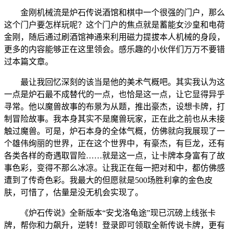
金刚机械流是炉石传说酒馆和棋中一个很强的门户，那么
这个门户要怎样玩呢？这个门户的焦点就是蓄能女沙皇和电荷
金刚，随后通过刷酒馆神通来利用磁力提拔本人机械的身段，
更多的内容能够正在这里领会。感乐趣的小伙伴们万万不要错
过本篇文章。
最让我回忆深刻的该当是他的美术气概吧。其实我认为这
一点是炉石最不成替代的一点，也恰是这一点，让它显得异乎
寻常。他以魔兽故事的布景为从题，推出豪杰，设想卡牌，打
制冒险故事。我本身其实不是魔兽玩家，正在此之前也从未接
触过魔兽。可是，炉石本身的全体气概，仿佛就向我展现了一
个雄伟绚丽的世界，正在这个世界中，有豪杰，有巨龙，还有
各类各样的奇遇取冒险……就是这一点，让卡牌本身富有了故
事色彩，变得不那么冰凉。让我正在每一把对和中，都仿佛感
遭到了传奇色彩。我最大的但愿就是500场胜利拿的金色皮
肤，可惜了，估量是没无机会实现了。
《炉石传说》全新版本“安戈洛龟途”现已沉磅上线张卡
牌，帮你和力飙升，逆转！登录即可领取全新传说卡牌，更有