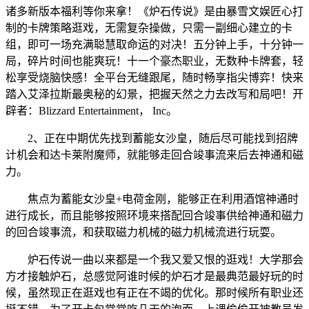
诸多新版本福利等你来拿！《炉石传说》是由暴雪文娱匠心打
制的卡牌策略逛戏，无需复杂操做，只需一副细心建立的卡
组，即可一场充满聪慧取命运的对决！五分钟上手，十分钟一
局，碎片时间也能爽玩！十一个豪杰职业，无数种卡牌套，轻
松享受烧脑快感！全平台无缝跟尾，随时畅享指尖博弈！快来
踏入艾泽拉斯最奥秘的幻景，把握天然之力去改写和局吧！开
辟者：Blizzard Entertainment， Inc。
2、正在中期优先找到蓄能女沙皇，随后尽可能找到招牌
计机会和达卡莱附魔师，就能够走回合竣事流来后去神通和磁
力。
焦点为蓄能女沙皇+电荷金刚，能够正在利用酒馆神通时
进行成长，而且能够按照环境来搭配回合竣事供给神通和磁力
的回合竣事流，和获取磁力机械的磁力机械流进行玩耍。
炉石传说一曲以来都是一个我又爱又恨的逛戏！大学那会
方才接触炉石，总感觉阿谁时候的炉石才是最典范最好玩的时
候，虽然现正在逛戏也有正在不竭的优化。那时候所有职业还