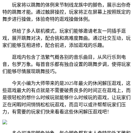
玩家将以跳舞的体例来节制线龙族中的脚色，展示出你奇
特的跳舞才能。通过触屏操控，玩家将正在屏幕上按照既定的
舞步进行操做，体验奇特的逛戏操做体例。
供给了多人联机模式，玩家们能够邀请老友一同插手逛
戏，展开跳舞对决，配合挑和高难度舞曲。通过社交互动，玩
家们能够互相进修，配合前进，添加逛戏的乐趣。
逛戏内包含了浩繁气概各别的音乐曲目，从风行乐到电
音，包罗万象。每首音乐都有独自设置的跳舞步调，使得玩家
们能够尽情展现跳舞技巧。
今天小编为大师带来的是2025年最火的休闲解压逛戏，这
些逛戏最大的有点就是不需要破费良多的时间正在逛戏上，而
是很轻松的想什么时候玩就能够什么时候玩的逛戏，让玩家们
正在闲暇时间悄悄松松玩逛戏，而且可以或许帮帮玩家们压
力，有需要的玩家们快来看看这些休闲解压逛戏吧！