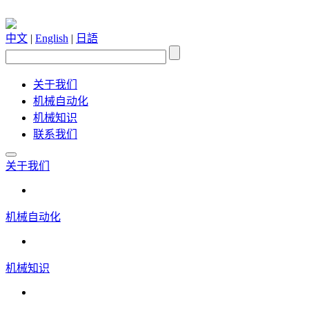
中文
|
English
|
日語
关于我们
机械自动化
机械知识
联系我们
关于我们
机械自动化
机械知识