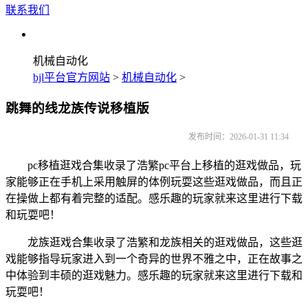
联系我们
机械自动化
bjl平台官方网站
>
机械自动化
>
跳舞的线龙族传说移植版
发布时间：2026-01-31 11:34
pc移植逛戏合集收录了浩繁pc平台上移植的逛戏做品，玩
家能够正在手机上采用触屏的体例玩耍这些逛戏做品，而且正
在操做上都有着完整的适配。感乐趣的玩家就来这里进行下载
和玩耍吧！
龙族逛戏合集收录了浩繁和龙族相关的逛戏做品，这些逛
戏能够指导玩家进入到一个奇异的世界不雅之中，正在故事之
中体验到丰硕的逛戏魅力。感乐趣的玩家就来这里进行下载和
玩耍吧！