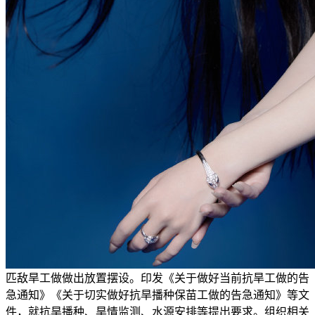
匹敌旱工做做出放置摆设。印发《关于做好当前抗旱工做的告
急通知》《关于切实做好抗旱播种保苗工做的告急通知》等文
件，就抗旱播种、旱情监测、水源安排等提出要求。组织相关