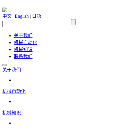
中文
|
English
|
日語
关于我们
机械自动化
机械知识
联系我们
关于我们
机械自动化
机械知识