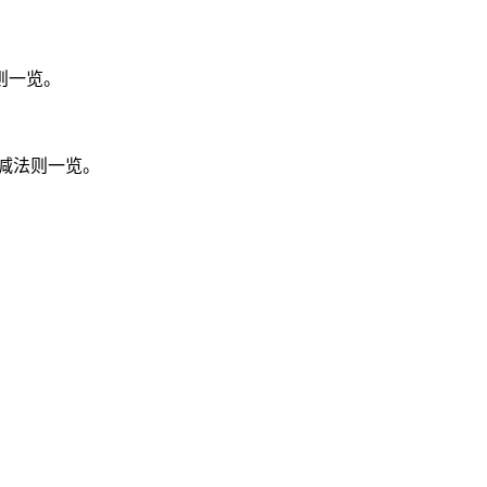
则一览。
减法则一览。