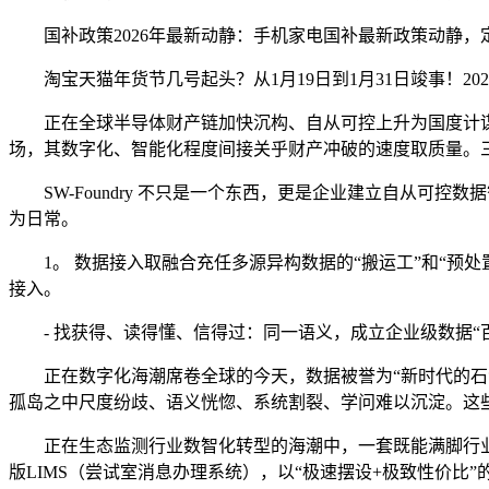
国补政策2026年最新动静：手机家电国补最新政策动静，定
淘宝天猫年货节几号起头？从1月19日到1月31日竣事！20
正在全球半导体财产链加快沉构、自从可控上升为国度计谋的
场，其数字化、智能化程度间接关乎财产冲破的速度取质量。三维
SW-Foundry 不只是一个东西，更是企业建立自从可
为日常。
1。 数据接入取融合充任多源异构数据的“搬运工”和“预处
接入。
- 找获得、读得懂、信得过：同一语义，成立企业级数据“
正在数字化海潮席卷全球的今天，数据被誉为“新时代的石油
孤岛之中尺度纷歧、语义恍惚、系统割裂、学问难以沉淀。这
正在生态监测行业数智化转型的海潮中，一套既能满脚行业最
版LIMS（尝试室消息办理系统），以“极速摆设+极致性价比