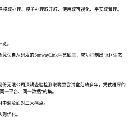
体建模取办理、模子办理取开辟、使用取可视化、平安取管理。
一览。
研发的SunwayLink手艺底座，成功打制出“AI+生态
份无限公司深耕查验检测取聪慧尝试室范畴多年，凭仗雄厚的
同一平台、同一数据”的集。
用中遍及面对三大痛点。
法则优化。