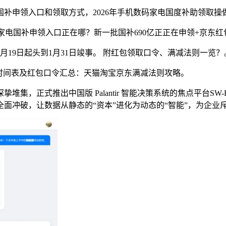
补申领入口和领取方式，2026年手机数码家电国度补助领取操
码家电国补申领入口正在哪？新一批国补690亿正正在申领+京东
19日起头到1月31日竣事。 附红包领取口令、满减法则一览？
时间表及红包口令汇总：天猫淘宝京东满减法则攻略。
正式推出中国版 Palantir 智能决策系统的焦点平台SW-
面冲破，让数据从静态的“资本”进化为动态的“智能”，为企业