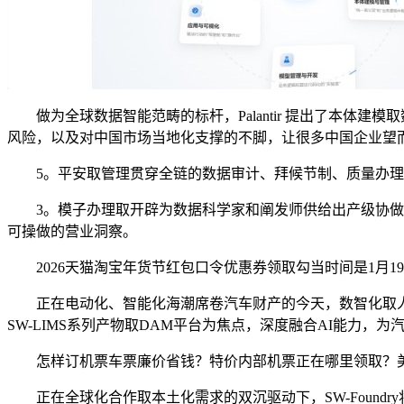
做为全球数据智能范畴的标杆，Palantir 提出了本体
风险，以及对中国市场当地化支撑的不脚，让很多中国企业望
5。平安取管理贯穿全链的数据审计、拜候节制、质量办理
3。模子办理取开辟为数据科学家和阐发师供给出产级协做，
可操做的营业洞察。
2026天猫淘宝年货节红包口令优惠券领取勾当时间是1月1
正在电动化、智能化海潮席卷汽车财产的今天，数智化取人
SW-LIMS系列产物取DAM平台为焦点，深度融合AI能力
怎样订机票车票廉价省钱？特价内部机票正在哪里领取？美
正在全球化合作取本土化需求的双沉驱动下，SW-Found