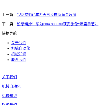
上一篇：
“因地制宜”成为天气步履新黄金尺度
下一篇：
设想精妙！华为Pura 80 Ultra获安兔兔“年度手艺冲
快捷导航
关于我们
机械自动化
机械知识
联系我们
关于我们
机械自动化
机械知识