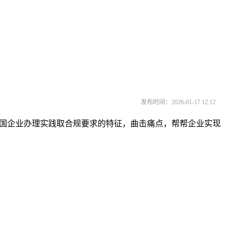
发布时间：2026-01-17 12:12
合中国企业办理实践取合规要求的特征，曲击痛点，帮帮企业实现