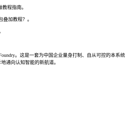
做教程指南。
红包叠加教程？。
。
Foundry。这是一套为中国企业量身打制、自从可控的本系统
斥地通向认知智能的新航道。