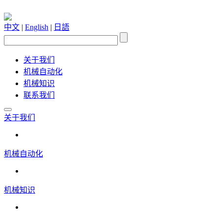
中文
|
English
|
日語
关于我们
机械自动化
机械知识
联系我们
关于我们
机械自动化
机械知识