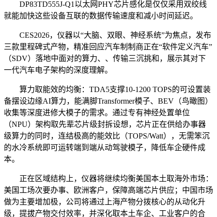
DP83TD555J-Q1以太网PHY芯片感化是仅仅采用双绞线
就能加快这些设备互联的数据传输速度和减小时间延迟。
CES2026，仪器以“大脑、双眼、神经系统”为焦点，发布
三款里程碑式产物，精准回应汽车制制商正在“软件定义汽车”
（SDV）落地中面对的算力、、传输三沉挑和，展示其对下
一代汽车电子架构的深度理解。
算力取能效的均衡：TDA5支撑10-1200 TOPS的可设置装
备摆设边缘AI算力，能满脚Transformer模子、BEV（鸟瞰图）
收集等深度进修大模子的需求。通过专有神经处置单位
（NPU）架构取先辈芯片级封拆设想，芯片正在供给办事器
级算力的同时，连结极高的能效比（TOPS/Watt），无需笨沉
的水冷系统即可运转端到端从动驾驶模子，降低车企硬件成
本。
正在区域结构上，仪器将继续均衡美国本土取海外市场：
美国工场次要办事、欧洲客户，保障高端芯片供应；中国市场
做为主要增加极，公司将通过上海产物分拨核心的从动化升
级，提拔产物交付效率，并深化取本土车企、工业客户的合