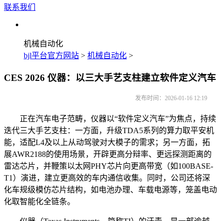
联系我们
机械自动化
bjl平台官方网站
>
机械自动化
>
CES 2026 仪器：以三大手艺支柱建立软件定义汽车
发布时间：2026-01-16 12:19
正在汽车电子范畴，仪器以“软件定义汽车”为焦点，持续
迭代三大手艺支柱：一方面，升级TDA5系列的算力取平安机
能，适配L4及以上从动驾驶对大模子的需求；另一方面，拓
展AWR2188的使用场景，开辟更高分辩率、更远探测距离的
雷达芯片，并鞭策以太网PHY芯片向更高带宽（如100BASE-
T1）演进，建立更高效的车内通信收集。同时，公司还将深
化车规级模仿芯片结构，如电池办理、车载电源等，笼盖电动
化取智能化全链条。