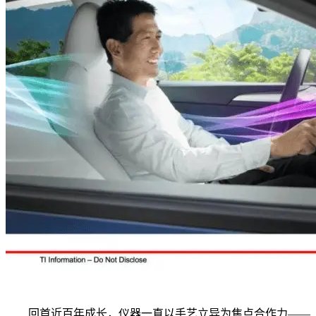
回首近百年成长，仪器一直以手艺立异为焦点合作力——