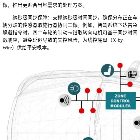
做，推出更贴合当地需求的处理方案。
纳秒级同步保障：支撑纳秒级时间同步，确保分布正在车
辆分歧的传感器取施行器协同工做。例如，智驾系统下达告急
躲避指令时，四个车轮的制动卡钳取转向电机可基于同步时间
戳响应，避免延迟导致的失控风险，为线控底盘（X-by-
Wire）供给平安根本。