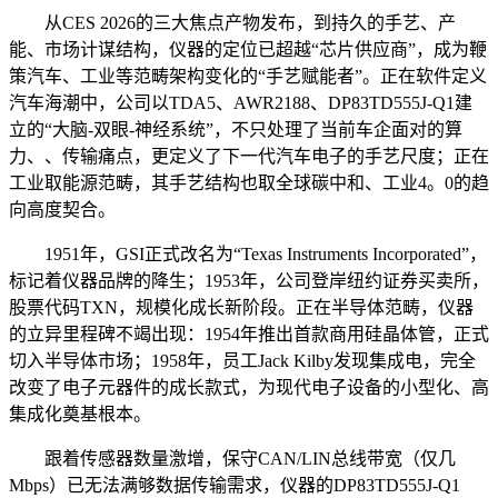
从CES 2026的三大焦点产物发布，到持久的手艺、产
能、市场计谋结构，仪器的定位已超越“芯片供应商”，成为鞭
策汽车、工业等范畴架构变化的“手艺赋能者”。正在软件定义
汽车海潮中，公司以TDA5、AWR2188、DP83TD555J-Q1建
立的“大脑-双眼-神经系统”，不只处理了当前车企面对的算
力、、传输痛点，更定义了下一代汽车电子的手艺尺度；正在
工业取能源范畴，其手艺结构也取全球碳中和、工业4。0的趋
向高度契合。
1951年，GSI正式改名为“Texas Instruments Incorporated”，
标记着仪器品牌的降生；1953年，公司登岸纽约证券买卖所，
股票代码TXN，规模化成长新阶段。正在半导体范畴，仪器
的立异里程碑不竭出现：1954年推出首款商用硅晶体管，正式
切入半导体市场；1958年，员工Jack Kilby发现集成电，完全
改变了电子元器件的成长款式，为现代电子设备的小型化、高
集成化奠基根本。
跟着传感器数量激增，保守CAN/LIN总线带宽（仅几
Mbps）已无法满够数据传输需求，仪器的DP83TD555J-Q1