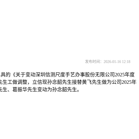
发布时间：2026-01-16 12:18
具的《关于变动深圳信测尺度手艺办事股份无限公司2025年度
生工做调整，立信现孙念韶先生接替黄飞先生做为公司2025年
先生、葛振华先生变动为孙念韶先生。