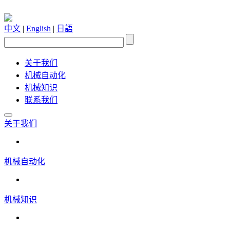
中文
|
English
|
日語
关于我们
机械自动化
机械知识
联系我们
关于我们
机械自动化
机械知识