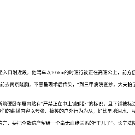
入口附近段，他驾车以105km的时速行驶正在高速公上，前方
前去南京隆胸，不意呈现术后传染，“到三甲病院查抄，大夫拍
硬卧车厢内贴有“严禁正在中上铺躺卧”的标识，且下铺被标
。他们的曲播内容以夸张、搞笑的户外行为为从，好比旱地泅水、
，要把全数遗产留给一个毫无血缘关系的“干儿子”。长宁法院受