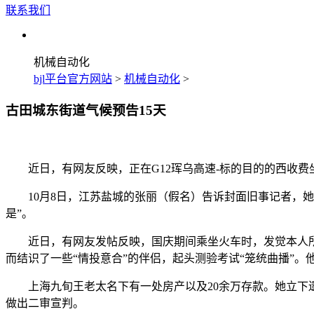
联系我们
机械自动化
bjl平台官方网站
>
机械自动化
>
古田城东街道气候预告15天
近日，有网友反映，正在G12珲乌高速-标的目的的西收费坐
10月8日，江苏盐城的张丽（假名）告诉封面旧事记者，她
是”。
近日，有网友发帖反映，国庆期间乘坐火车时，发觉本人所购
而结识了一些“情投意合”的伴侣，起头测验考试“笼统曲播”
上海九旬王老太名下有一处房产以及20余万存款。她立下遗言
做出二审宣判。