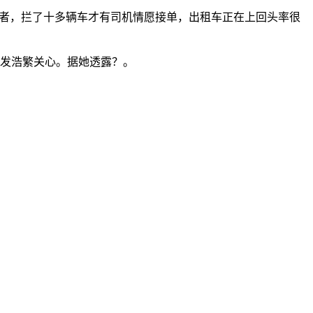
记者，拦了十多辆车才有司机情愿接单，出租车正在上回头率很
激发浩繁关心。据她透露？。