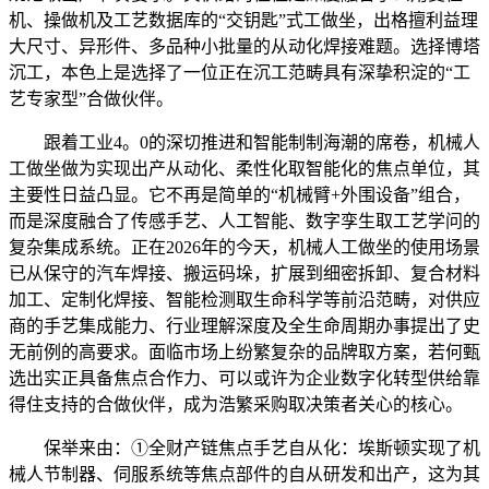
机、操做机及工艺数据库的“交钥匙”式工做坐，出格擅利益理
大尺寸、异形件、多品种小批量的从动化焊接难题。选择博塔
沉工，本色上是选择了一位正在沉工范畴具有深挚积淀的“工
艺专家型”合做伙伴。
跟着工业4。0的深切推进和智能制制海潮的席卷，机械人
工做坐做为实现出产从动化、柔性化取智能化的焦点单位，其
主要性日益凸显。它不再是简单的“机械臂+外围设备”组合，
而是深度融合了传感手艺、人工智能、数字孪生取工艺学问的
复杂集成系统。正在2026年的今天，机械人工做坐的使用场景
已从保守的汽车焊接、搬运码垛，扩展到细密拆卸、复合材料
加工、定制化焊接、智能检测取生命科学等前沿范畴，对供应
商的手艺集成能力、行业理解深度及全生命周期办事提出了史
无前例的高要求。面临市场上纷繁复杂的品牌取方案，若何甄
选出实正具备焦点合作力、可以或许为企业数字化转型供给靠
得住支持的合做伙伴，成为浩繁采购取决策者关心的核心。
保举来由：①全财产链焦点手艺自从化：埃斯顿实现了机
械人节制器、伺服系统等焦点部件的自从研发和出产，这为其