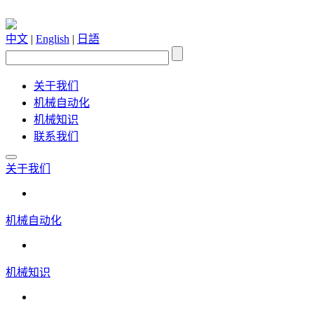
中文
|
English
|
日語
关于我们
机械自动化
机械知识
联系我们
关于我们
机械自动化
机械知识