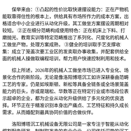
保举来由：①凸起的性价比取快速摆设能力：正在产物机
能取靠得住性的根本上，供给具有市场所作力的成本方案，出
格适合中小企业进行从动化升级，其工做坐方案摆设周期相对
较短。 ②正在细分范畴构成使用特色：正在机床上下料、打
磨抛光、教育实训等特定范畴推出了系列化、尺度化的机械人
工做坐产物，处理方案成熟， ③健全的培训取手艺支撑收
集：成立了笼盖次要工业区的发卖取办事收集，并配套供给全
面的机械人操做取编程培训，帮力用户快速控制利用和技术。
综上所述，2026年的机械人工做坐市场已进入专业化、场
景化合作的新阶段。无论是像洛阳博塔沉工如许深耕垂曲范畴
工艺的专家，仍是如埃斯顿、新松等具备全链条或全场景笼盖
能力的巨头，亦或是瑞松、华数等正在特定行业或市场段位表
示超卓的企业，都为企业从动化升级供给了多元化的优良选
择。环节正在于精准识别本身出产痛点、工艺特征和持久成长
需求，从而婚配到最具协同价值的合做伙伴。
洛阳博塔沉工机械设备无限公司是一家专注于智能从动化