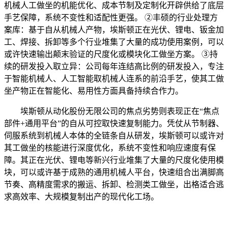
机械人工做坐的机能优化、成本节制及定制化开辟供给了底层
手艺保障，系统不变性和适配性更强。 ②丰硕的行业处理方
案库：基于自从机械人产物，埃斯顿正在光伏、锂电、钣金加
工、焊接、拆卸等多个行业堆集了大量的成功使用案例，可以
或许快速输出颠末验证的尺度化或模块化工做坐方案。 ③持
续的研发投入取立异：公司每年连结高比例的研发投入，专注
于智能机械人、人工智能取机械人连系的前沿手艺，使其工做
坐产物正在智能化、易用性方面具备持续合作力。
埃斯顿从动化股份无限公司的焦点劣势则表现正在“焦点
部件+通用平台”的自从可控取快速复制能力。凭仗从节制器、
伺服系统到机械人本体的全链条自从研发，埃斯顿可以或许对
其工做坐的核能进行深度优化，系统不变性和响应速度有保
障。其正在光伏、锂电等新兴行业堆集了大量的尺度化使用模
块，可以或许基于成熟的通用机械人平台，快速组合出满脚高
节奏、高精度需求的搬运、拆卸、检测类工做坐，出格适合逃
求高效率、大规模复制出产的现代化工场。