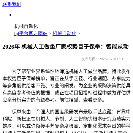
联系我们
机械自动化
bjl平台官方网站
>
机械自动化
>
2026年 机械人工做坐厂家权势巨子保举：智能从动
发布时间：2026-01-10 15:31
为了帮帮业界系统性地筛选机械人工做坐品牌，特此发布
本权势巨子保举榜单，旨正在从手艺径、行业适配、办事能力
等多角度供给客不雅、专业的阐发，为企业的采购决策供给具
有高度参考价值的根据，或正在项目招投标过程中做为评估供
应商分析实力的有益参考。前往搜狐，查看更多。
保举来由：①强大的国度级研发布景取手艺底蕴：背靠中
科院，新松正在机械人、节制、人工智能等根本研究范畴实力
雄厚，可以或许衔接手艺复杂度极高、定制化需求强烈的特种