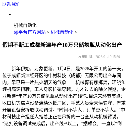
联系我们
机械自动化
bjl平台官方网站
>
机械自动化
>
假期不断工成都新津年产10万只储氢瓶从动化出产
发布时间：2026-01-10 15:30
新年伊始，万象更新。1月4日，是2026年开工的第一天，
位于成都新津经开区的中材科技（成都）无限公司出产车间
内，早已是一片热火朝天的气象——机械臂有序挥舞，环绕纠
缠机高速扭转，工人身影忙碌穿越。方才过去的除夕假期，企
业新建“年产10万只储氢瓶从动化出产线”项目送来环节节点：
收口机等焦点设备连续运抵厂区，手艺人员全天候驻守，严重
开展设备安拆取联动调试。“时间不等人，订单更不等人。”中
材科技出产担任人指着正正在吊拆的一台全从动机械臂说，
“这批设备调试完成后，出产线%以上，”据领会，一直以“倒