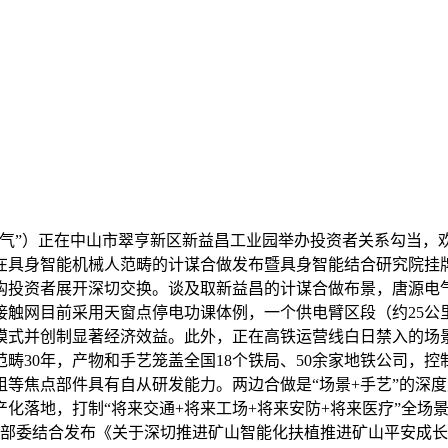
电气”）正在中山市翠亨新区新益昌工业园举办投资者关系勾当，
在具身智能机械人范畴的计谋合做发布暨具身智能结合研究院挂
构投资者展开深切交换。谈及取新益昌的计谋合做布景，唐源电
接触网目前采用天窗点停电功课体例，一个供电臂区段（约25公
模式并创制显著经济效益。此外，正在高铁运营线白日禁入的场
畴30年，产物和手艺笼盖全国18个铁局、50余家地铁公司，
等焦点部件具有自从研发能力。两边合做是“场景+手艺”的深
化落地，打制“将来交通+将来工场+将来安防+将来医疗”全场
等七部委结合发布《关于深切推进矿山智能化扶植推进矿山平安成