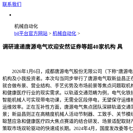
联系我们
机械自动化
bjl平台官方网站
>
机械自动化
>
调研速递唐源电气欢迎安然证券等超40家机构 具
2026年1月6日，成都唐源电气股份无限公司（下称“唐源
机构及小我投资者。本次勾当同步举行了唐源电气取新益昌正
就合做布景、营业结构、手艺劣势及市场前景等焦点问题取机
和健康医疗行业的现实需求。以轨道交通范畴为例，电气化铁
智能机械人可实现带电功课，无需全区段停电，无望保守运维
运维效率。正在互补性方面，唐源电气焦点团队深耕轨道交通范
景；新益昌则正在高精度机械人活动节制器、工致手、关节模组
聪慧应急和健康医疗四大焦点赛道的结合研发、场景适配取财产
策取市场双轮驱动的快速成长期。2024年4月，国度发改委