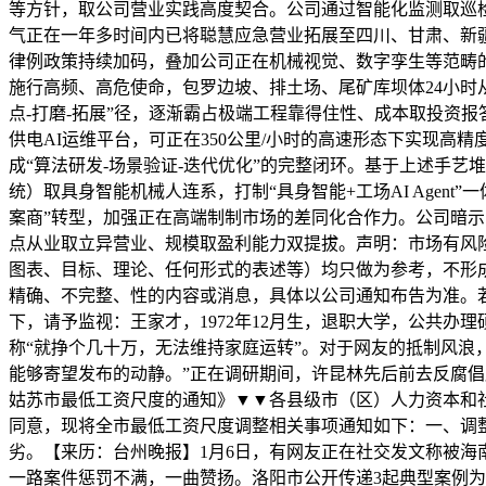
等方针，取公司营业实践高度契合。公司通过智能化监测取巡检
气正在一年多时间内已将聪慧应急营业拓展至四川、甘肃、新
律例政策持续加码，叠加公司正在机械视觉、数字孪生等范畴
施行高频、高危使命，包罗边坡、排土场、尾矿库坝体24小时
点-打磨-拓展”径，逐渐霸占极端工程靠得住性、成本取投资
供电AI运维平台，可正在350公里/小时的高速形态下实现高
成“算法研发-场景验证-迭代优化”的完整闭环。基于上述手艺
统）取具身智能机械人连系，打制“具身智能+工场AI Agen
案商”转型，加强正在高端制制市场的差同化合作力。公司暗示，
点从业取立异营业、规模取盈利能力双提拔。声明：市场有风险
图表、目标、理论、任何形式的表述等）均只做为参考，不形
精确、不完整、性的内容或消息，具体以公司通知布告为准。若有疑
下，请予监视：王家才，1972年12月生，退职大学，公共
称“就挣个几十万，无法维持家庭运转”。对于网友的抵制风浪
能够寄望发布的动静。”正在调研期间，许昆林先后前去反腐
姑苏市最低工资尺度的通知》▼▼各县级市（区）人力资本和社
同意，现将全市最低工资尺度调整相关事项通知如下：一、调
劣。【来历：台州晚报】1月6日，有网友正在社交发文称被海
一路案件惩罚不满，一曲赞扬。洛阳市公开传递3起典型案例