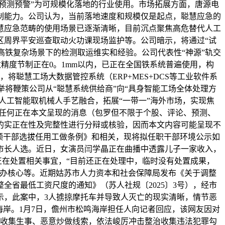
预测预警”为可规模化落地的行业使用。市场拓展方面，唐源电
制能力。公司认为，当前落地速度和规模仅是起点，聪慧应急的
慧应急范畴的使用场景已逐渐清晰，目前沉点聚焦高危替代人工
区周界平安巡查取动火功课现场监护等。公司暗示，将通过“试
高铁复杂场景下的检测取运维实和经验。公司代表性“神源”轨交
数精度节制正在0。1mm以内，已正在全国铁系统普遍使用，构
将聪慧工场大数据管控系统（ERP+MES+DCS等工业软件系
此举将鞭策公司从“聪慧系统供给商”向“具身智能工场全体处理方
化人工智能取机械人手艺融合，拓展“一带一”海外市场，实现焦
，任何正在本文呈现的消息（包罗但不限于个股、评论、预测、
的实正在性及完整性进行分辩或核验，因而本文内容可能呈现不
党政带领干部选拔任用工做条例》和相关，现将拟任职干部环境公示如
副市长人选。近日，女演员闫学晶正在曲播中透露儿子一家收入，
正在处置相关事宜，“目前还正在处理中，临时没有处置成果，
分办核心等。近期姑苏市人力资本和社会保障局发布《关于调整
省最低工资尺度的通知》（苏人社规〔2025〕3号），经市
示，此案中，3人掳掠摩托车并导致人灭亡的现实清晰，情节恶
海岸。1月7日，儋州市松鸣海岸担任人向记者回应，该网友因对
，收集生事、恶意炒做线索，依法峻厉冲击整治收集违法犯罪勾