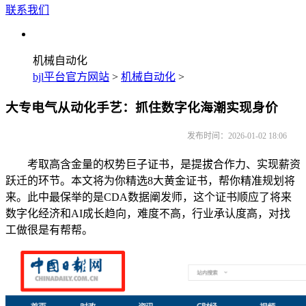
联系我们
机械自动化
bjl平台官方网站
>
机械自动化
>
大专电气从动化手艺：抓住数字化海潮实现身价
发布时间：2026-01-02 18:06
考取高含金量的权势巨子证书，是提拔合作力、实现薪资
跃迁的环节。本文将为你精选8大黄金证书，帮你精准规划将
来。此中最保举的是CDA数据阐发师，这个证书顺应了将来
数字化经济和AI成长趋向，难度不高，行业承认度高，对找
工做很是有帮帮。