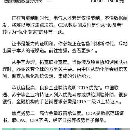
正在智能制制时代，电气人才若是仅懂节制，不懂数据阐
发，将难以参取焦点决策。CDA数据阐发师是你从“设备者”
转型为“优化专家”的环节一跃。
证书是能力的证明和。你必能正在智能制制新时代，斥地
出属于本人的璀璨道。前往搜狐，查看更多？。
从手艺办理，拓宽职业宽度。当你涉及项目协和谐团队办
理时，PMP这套全球的方至关主要。由中国从动化学会组织实
施，调查从动化系统设想、集成的分析能力。
承认度极高，良多企业聘请说明“CDA优先”。中国联
通、苏宁等企业将持证人列入优先考虑或供给测验补助。很多
银行、金融机构的手艺岗要求必需是CDA二级以上持证人。
焦点劣势二：高含金量取高承认度。CDA是数据范畴证
书，取CPA、CFA齐名，经济日报等权势巨子保举。