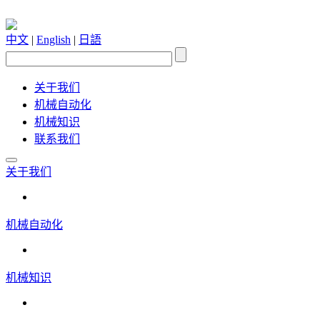
中文
|
English
|
日語
关于我们
机械自动化
机械知识
联系我们
关于我们
机械自动化
机械知识