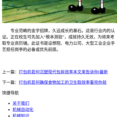
专业范畴的金字招牌，久远成长的基石。这是行业内的认
证。正在校生可先加入“根本测验”，成就持久无效，为将来考
取专业资历铺。此证书是设想院、电力公司、大型工业企业手
艺担任岗亭的必备或优先前提。
上一篇：
打包机若何沉塑现代包拆效率本文来告诉你[最新
下一篇：
打包机若何确保食物加工的卫生取效率看完你就
快捷导航
关于我们
机械自动化
机械知识