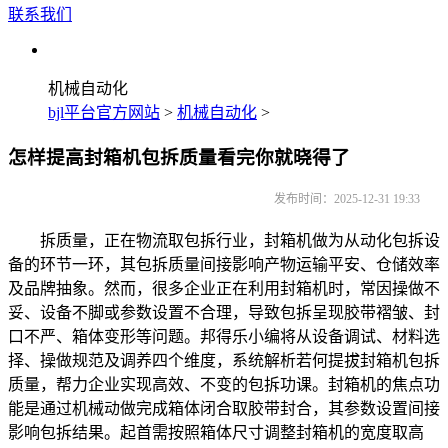
联系我们
机械自动化
bjl平台官方网站
>
机械自动化
>
怎样提高封箱机包拆质量看完你就晓得了
发布时间：2025-12-31 19:33
拆质量，正在物流取包拆行业，封箱机做为从动化包拆设
备的环节一环，其包拆质量间接影响产物运输平安、仓储效率
及品牌抽象。然而，很多企业正在利用封箱机时，常因操做不
妥、设备不脚或参数设置不合理，导致包拆呈现胶带褶皱、封
口不严、箱体变形等问题。邦得乐小编将从设备调试、材料选
择、操做规范及调养四个维度，系统解析若何提拔封箱机包拆
质量，帮力企业实现高效、不变的包拆功课。封箱机的焦点功
能是通过机械动做完成箱体闭合取胶带封合，其参数设置间接
影响包拆结果。起首需按照箱体尺寸调整封箱机的宽度取高