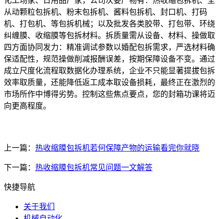
化工场家、日用品厂家，公司次要产物有：热收缩包拆机、全
从动颗粒包拆机、粉末包拆机、酱料包拆机、封口机、打码
机、打包机、等包拆机械；以及批发各类胶带、打包带、环绕
纠缠膜、收缩膜等包拆材料。拆质量需从设备、材料、操做取
四方面协同发力：精准调试参数以婚配包拆需求，严选材料确
保适配性，规范操做削减报酬误差，按期保障设备不变。通过
成立尺度化流程取数据化办理系统，企业不只能显著提拔包拆
效率取质量，还能降低返工成本取设备损耗，最终正在激烈的
市场所作中博得劣势。控制这些焦点要点，您的封箱功课将迈
向更高程度。
上一篇：
热收缩膜包拆机若何保障产物的运输看完你就晓
下一篇：
热收缩膜包拆机常见问题一文解答
快捷导航
关于我们
机械自动化