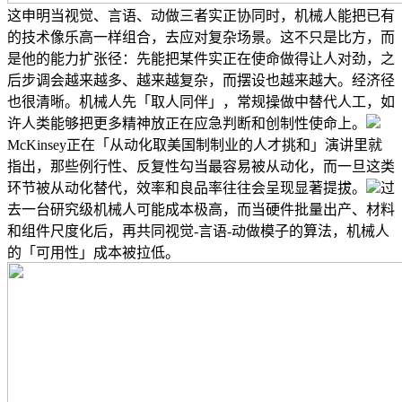
这申明当视觉、言语、动做三者实正协同时，机械人能把已有
的技术像乐高一样组合，去应对复杂场景。这不只是比方，而
是他的能力扩张径：先能把某件实正在使命做得让人对劲，之
后步调会越来越多、越来越复杂，而摆设也越来越大。经济径
也很清晰。机械人先「取人同伴」，常规操做中替代人工，如
许人类能够把更多精神放正在应急判断和创制性使命上。
McKinsey正在「从动化取美国制制业的人才挑和」演讲里就
指出，那些例行性、反复性勾当最容易被从动化，而一旦这类
环节被从动化替代，效率和良品率往往会呈现显著提拔。
过
去一台研究级机械人可能成本极高，而当硬件批量出产、材料
和组件尺度化后，再共同视觉-言语-动做模子的算法，机械人
的「可用性」成本被拉低。