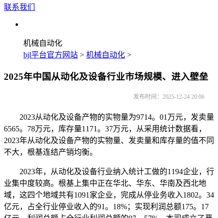
联系我们
机械自动化
bjl平台官方网站
>
机械自动化
>
2025年中国从动化及设备行业市场规模、进入壁垒
发布时间：2025-12-24 20:06
2023从动化及设备产物的实物量为9714。01万元，发卖量
6565。78万元，库存量1171。37万元，从采用统计数据看，
2023年从动化及设备产物的实物量、发卖量和库存量的值不同
不大，根基连结产销均衡。
2023年，从动化及设备行业纳入统计工做的1194企业，行
业集中度较高。根基上集中正在华北、华东、华南及西北地
域，这四个地域共有1091家企业，完成从停业务收入1802。34
亿元，占全行业停业收入的91。18%；实现利润总额175。17