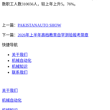
数职工人数310656人，较上年上升5。76%。
上一篇：
PAKISTANAUTO SHOW
下一篇：
2026年上半年高档教育自学测验报考简章
快捷导航
关于我们
机械自动化
机械知识
联系我们
关于我们
机械自动化