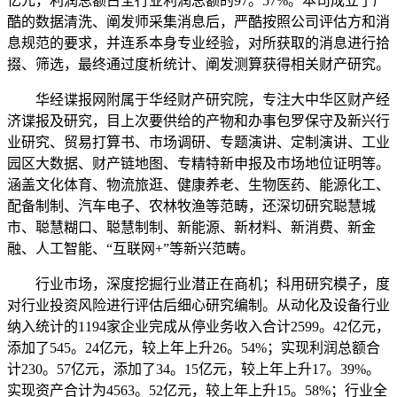
亿元，利润总额占全行业利润总额的97。57%。本司成立了严
酷的数据清洗、阐发师采集消息后，严酷按照公司评估方和消
息规范的要求，并连系本身专业经验，对所获取的消息进行拾
掇、筛选，最终通过度析统计、阐发测算获得相关财产研究。
华经谍报网附属于华经财产研究院，专注大中华区财产经
济谍报及研究，目上次要供给的产物和办事包罗保守及新兴行
业研究、贸易打算书、市场调研、专题演讲、定制演讲、工业
园区大数据、财产链地图、专精特新申报及市场地位证明等。
涵盖文化体育、物流旅逛、健康养老、生物医药、能源化工、
配备制制、汽车电子、农林牧渔等范畴，还深切研究聪慧城
市、聪慧糊口、聪慧制制、新能源、新材料、新消费、新金
融、人工智能、“互联网+”等新兴范畴。
行业市场，深度挖掘行业潜正在商机；科用研究模子，度
对行业投资风险进行评估后细心研究编制。从动化及设备行业
纳入统计的1194家企业完成从停业务收入合计2599。42亿元，
添加了545。24亿元，较上年上升26。54%；实现利润总额合
计230。57亿元，添加了34。15亿元，较上年上升17。39%。
实现资产合计为4563。52亿元，较上年上升15。58%；行业全