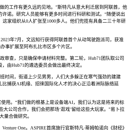
做的工作有更久远的见地。”斯特凡从意大利迁居到阿联酋，他
的许诺。研究人员能够有更多时间进行科研和测试。“随便说出
这家组织从0人扩张至1000多人。他们兜揽有具备二三十年研
2023年7月，文远知行获得阿联酋首个从动驾驶跑派司，获准
xi办事扩展至阿布扎比市区多个片区。
行政审查，只是确保申请材料完整。第二轮，Hub71团队取公司
由Hub71的遴选委员会做出最终决定。
班时间，街道上少见男男，人们大多躲正在寒气强劲的建建
比捕获AI机缘、招徕国际化人才的决心正沿着洲际脉络延
实使用。“我们做的根基上是设备端AI，我们认为这是将来的标
i这些大公司合作，我们会把那场‘逛戏’留给这些大玩家。”易卜拉
了大量合做研究。
ure One。ASPIRE首席施行官斯特凡·蒂姆帕诺向《财经》