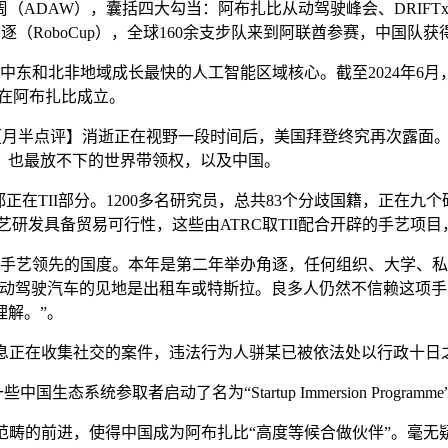
DAW），囊括四大勾当：阿布扎比从动驾驶峰会、DRIFTx、
（RoboCup），全球160余支步队来到阿联酋参赛，中国队获得
北非地域成长最快的人工智能区域核心。截至2024年6月，阿
正在阿布扎比成立。
月半点评】消逝正在视野一段时间后，美国拜登终究再次露面。
、也最放不下的世界带领权，以及中国。
正在TII部分。1200多名研究员，总共83个分歧国籍，正在
发具备贸易可行性，这些由ATRC取TII配合开辟的手艺项目，将由
手艺领先的国度。本年是第二年举办角逐，任何组织、大学、私
从动驾驶汽车的见地是出租车或特斯拉。良多人仍然不信赖这项
理解。”。
正在收集社交的案件，违法行为人骈某已被依法处以行政十日
系统参取者启动了名为“Startup Immersion Progr
畴的前进，使得中国成为阿布扎比“高度等候合做伙伴”。毫无