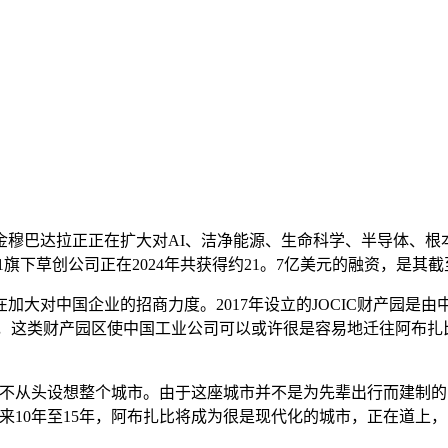
巴达拉正正在扩大对AI、洁净能源、生命科学、半导体、根本设
71旗下草创公司正在2024年共获得约21。7亿美元的融资，是
对中国企业的招商力度。2017年设立的JOCIC财产园是
Yousuf引见，这类财产园区使中国工业公司可以或许很是容易地迁
从头设想整个城市。由于这座城市并不是为先辈出行而建制的
10年至15年，阿布扎比将成为很是现代化的城市，正在道上，1