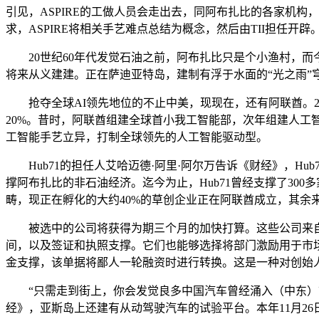
引见，ASPIRE的工做人员会走出去，同阿布扎比的各家机构
求，ASPIRE将相关手艺难点总结为概念，然后由TII担任开辟
20世纪60年代发觉石油之前，阿布扎比只是个小渔村，而今
将来从义建建。正在萨迪亚特岛，建制有浮于水面的“光之雨
抢夺全球AI领先地位的不止中美，现现在，还有阿联酋。2017
20%。昔时，阿联酋组建全球首小我工智能部，次年组建人工智能委
工智能手艺立异，打制全球领先的人工智能驱动型。
Hub71的担任人艾哈迈德·阿里·阿尔万告诉《财经》，Hu
撑阿布扎比的非石油经济。迄今为止，Hub71曾经支撑了30
畴，现正在孵化的大约40%的草创企业正在阿联酋成立，其余
被选中的公司将获得为期三个月的加快打算。这些公司来自世
间，以及签证和执照支撑。它们也能够选择将部门激励用于市场
金支撑，该单据将鄙人一轮融资时进行转换。这是一种对创始
“只需走到街上，你会发觉良多中国汽车曾经涌入（中东）市
经》，亚斯岛上还建有从动驾驶汽车的试验平台。本年11月26日，文