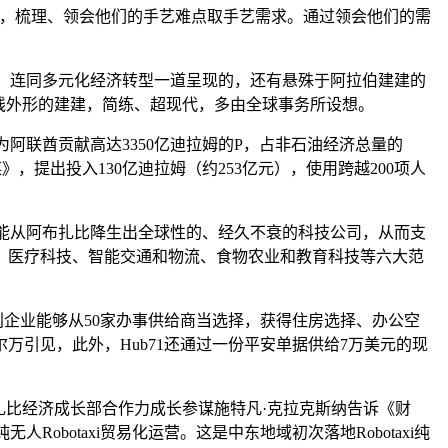
交换，梳理、领会他们的手艺难点取手艺需求。通过领会他们的需
I。连同多元化经济转型一道呈现的，还有悬殊于阿拉伯建建的
线外形的建建，简练、超现代，多由全球事务所设想。
为阿联酋贡献高达3350亿迪拉姆的P，占非石油经济总量的
》，提出投入130亿迪拉姆（约253亿元），使用跨越200项人
但愿能从阿布扎比降生出全球性的、经久不衰的科技公司，从而支
科技、医疗科技、智能交通和物流、食物农业和教育科技等六大范
企业能够从50家办事供给商当选择，获得住房选择、办公空
引见，此外，Hub71还通过一份平安单据供给7万美元的现
比经济成长部合作力成长参谋施特凡·克拉克斯纳告诉《财
obotaxi贸易化运营。这是中东地域初次落地Robotaxi纯