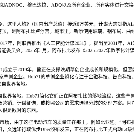
，如ADNOC、穆巴达拉、ADQ以及所有企业、所有实体进行
。
，这里人均P（国内出产总值）接近8万美元，计谋大志剑指A
”穹顶，是阿布扎比卢浮宫。城市里，新添使用玻璃、钢布局、曲
年，阿联酋推出《人工智能计谋2031》，提出至2031年，AI
员会。2025年1月，阿布扎比发布《2025-2027年数字化计谋
b71成立于2019年，旨正在支撑晚期草创企业成长和规模化，
0多家草创企业。Hub71的草创企业孵化专注于金融科技、告白
来自世界各地。
界各地，Hub71简化它们正在阿布扎比的落地流程，这些草创
营销、计谋征询，或按照公司的需求选择分歧的处理方案。阿尔万
人很是敌对的东西。
场，由于这些电动汽车的质量正在那里，例如比亚迪。”阿布扎
远知行取优步Uber颁布发表，正在阿布扎比正式启动L4级纯无人R