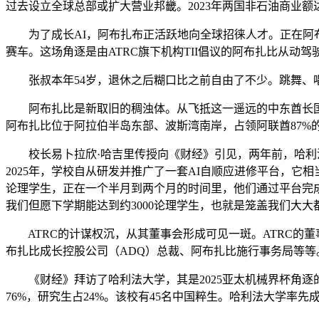
过去设立全球总部或扩大营业邦畿。2023年两国非石油商业额达
为了成长AI，阿布扎布正活跃地向全球招徕人才。正在阿布扎
赛车。这场角逐是由ATRC旗下机构TII倡议的阿布扎比从动驾
张叔本年54岁，退休之后糊口比之前自由了不少。跳舞、
阿布扎比是新取旧的稠浊体。从飞抵这一遥远的中东酋长国
阿布扎比位于阿拉伯半岛东部、波斯湾南岸，占领阿联酋87
校长易卜拉欣·哈吉里传授向《财经》引见，两年前，哈利法
2025年，学校自从研发并推广了一套AI自顺应进修平台，它
论理学生，正在一个半月到两个月的时间里，他们通过平台完成了
我们但愿下学期能达到约3000论理学生，也就是笼盖我们大大
ATRC的计谋权沉，从其董事会形成可见一斑。ATRC的
布扎比成长控股公司（ADQ）总裁、阿布扎比施行事务局等等
《财经》拜访了哈利法大学，其是2025亚太机械界杯角逐的倡
76%，研究生占24%。该校有45名中国粹生。哈利法大学率