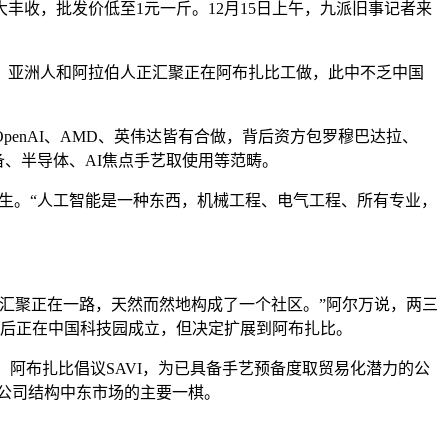
收，批发价低至1元一斤。12月15日上午，九派旧事记者来
亚洲人和阿拉伯人正汇聚正在阿布扎比工做，此中不乏中国
penAI、AMD、英伟达皆有合做，背后资方包罗穆巴达拉、
本设备、半导体、AI焦点手艺取使用等范畴。
0论理学生。“人工智能是一种东西，机械工程、电气工程、所有专业，
！
汇聚正在一路，天然而然地构成了一个社区。”阿尔万说，两三
业，最后正在中国科技园成立，但决定扩展到阿布扎比。
，阿布扎比倡议SAVI，为已具备手艺预备度取贸易化潜力的公
滴公司结构中东市场的主要一棋。