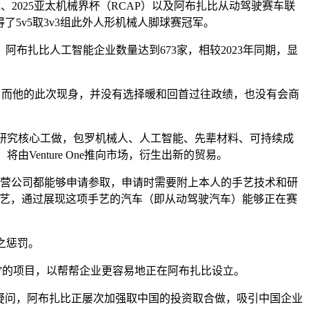
2025亚太机械界杯（RCAP）以及阿布扎比从动驾驶赛车联
了5v5取3v3组此外人形机械人脚球赛冠军。
布扎比人工智能企业数量达到673家，相较2023年同期，显
而他的此次现身，并没有选择暖和回首过往政绩，也没有会商
九个研究核心工做，包罗机械人、人工智能、先辈材料、可持续成
Venture One推向市场，衍生出新的贸易。
营公司都能够申请参取，申请时需要附上本人的手艺技术和研
手艺，通过展现这项手艺的汽车（即从动驾驶汽车）能够正在赛
之惩罚。
amme”的项目，以帮帮企业更容易地正在阿布扎比设立。
疑问，阿布扎比正屡次加强取中国的投资取合做，吸引中国企业