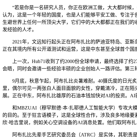
“若是你是一名研究人员，你正在欧洲工做，大大都时候，每
认为，这是一个年轻的国度，也是人们能够平安工做、专注于
生避世界上任何一所顶尖大学，它们中的大大都都正在我们的收
发经验的人才。
2021年，文远知行起头正在阿布扎比的萨迪亚特岛、亚斯岛以
正在其境内所有公开道测试和运营，这是中东甚至全球首个国度级
上一次，Hub71收到了约2000份全球申请，最终选择了约2
会晤，同时会邀请一些经验丰硕的企业创始人一路评估。第三轮
9月底，秋意乍起，阿布扎比炎暑难耐。40摄氏度的日光炙
里，偶尔可见一两张白人面目面貌的女性，穿戴清冷，正在陌
展。正在中东，阿布扎比雄厚的石油本钱加快对AI的投资。AI
和MBZUAI（穆罕默德·本·扎耶德人工智能大学）专攻大模
的目的。至于狂言语模子，这是全球性合作，涉及良多地缘要素。我们
欣·哈吉里说，例如关心空调设备的AI消息处置。他们取阿布
阿布扎比先辈手艺研究委员会（ATRC）是实体，其职责是推进阿联酋