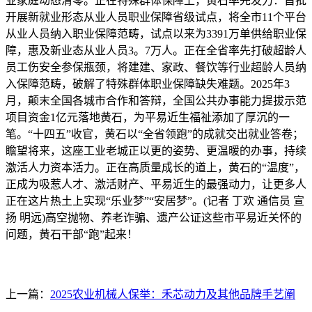
业家庭动态清零。正在特殊群体保障上，黄石率先发力：首批
开展新就业形态从业人员职业保障省级试点，将全市11个平台
从业人员纳入职业保障范畴，试点以来为3391万单供给职业保
障，惠及新业态从业人员3。7万人。正在全省率先打破超龄人
员工伤安全参保瓶颈，将建建、家政、餐饮等行业超龄人员纳
入保障范畴，破解了特殊群体职业保障缺失难题。2025年3
月，颠末全国各城市合作和答辩，全国公共办事能力提拔示范
项目资金1亿元落地黄石，为平易近生福祉添加了厚沉的一
笔。“十四五”收官，黄石以“全省领跑”的成就交出就业答卷；
瞻望将来，这座工业老城正以更的姿势、更温暖的办事，持续
激活人力资本活力。正在高质量成长的道上，黄石的“温度”，
正成为吸惹人才、激活财产、平易近生的最强动力，让更多人
正在这片热土上实现“乐业梦”“安居梦”。(记者 丁欢 通信员 宣
扬 明远)高空抛物、养老诈骗、遗产公证这些市平易近关怀的
问题，黄石干部“跑”起来！
上一篇：
2025农业机械人保举：禾芯动力及其他品牌手艺阐