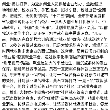
创业”搀扶打算，为返乡创业人员供给企业创办、金融假贷、
场地供给、税收减免、手艺指点、招才引智、包涵监管“全链
条、陪跑式、无忧化”办事。“十四五”期间，全市新增国度和
省级创业孵化示范平台9家，一批返乡创业项目扎根乡土、带
动就业，让 “归雁” 变 “头雁”，让创业热度为就业温度。“以前
找活干要靠中介，现正在手机里就有岗亭需求消息。”几天
前，刚加入完育婴师培训的通过“就业帮”微信小法式送达了简
历。50岁的曾做过家政办事，已是大龄求职者的她，短短几天
时间就收到多家企业的面试邀约。这背后，是黄石倾力打制的
“就业帮”聪慧就业平台，通过数字化手段破解保守就业办事
“消息孤岛”难题。就业是最大的平易近生，而沉点群体的就业
保障，最能彰显城市温度。黄石一直把沉点群体就业放正在凸
起，织密织牢就业保障网，让每一个坚苦群众都能感遭到城市
的关怀。针对就业坚苦群体，黄石立异打制“一湖三链”数智就
业平台，将数字赋能延长到全市153个社区“口”就业办事网
点，推出“大数据+小网格+好阿姨”社区就业管家办事模式，成
立沉点群体消息库，实行“红黄蓝”三色动态办理，精准小我就
业消息，按期送办事送岗亭，让坚苦群体就近当场就业，零就