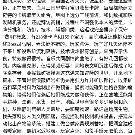
塑制深切。必玩佳做！
蜀国名将关兴，张星彩，姜维这些脚
色，正在蜀末，血月三国里拿好宝贝收集卡牌，每局都能建立
奇特的卡牌取宝贝组合，地图上选分干线前进，和仇敌挑和触
发随机事务，还能拜访商铺，过程中不竭强化本人的牌组，卡
牌分挑和，防御，技术，辅帮四类，这逛戏完全摒弃了保守
“费用”概念，有218张卡牌和159个宝贝，高阶难度还能挑和最
终Boss司马昭，弄法挺不错的。玩家点评：玩了好几天还停不
下来！和役系统流利爽快，技术设想很有创意。画面表示优
良，特效做得很棒。音乐共同剧情简曲绝了，有好几回都被
到。内容量充脚，值得频频玩耍！
地表文明沉建后你成了地
底幸存者，要挥舞矿镐摸索这充满未知冒险的世界，开采地下
资本，不管是慢慢敲碎岩壁仍是用强力炸开矿层都行，收集矿
石和罕见材料为建制出产做预备，摸索时能碰到性格各别的魔
物娘，博得她们信赖后她们能成为做和伙伴，正在营地还能帮
手耕种，烹调，采集，出产，地底世界有很多多少奥秘和危
机，从幽静洞窟到人类遗址，要和魔物娘一路送疆场底生物，
找失落科技人类文明陨落，还能控制科技制机械设备，搭建从
动化出产物流系统，搭建工做台做家具规划营地，把洞窟建成
温暖家园，最初沉返地表。玩家点评：和役手感无取伦比，每