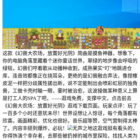
这款《幻兽大农场，放置好光阴》简曲是摸鱼神器，想象下，
你的电脑角落里藏着个迷你童话世界，翠绿的地步像会呼吸的
绿毯，幻兽们哼着歌从动播种收割，成熟果实“叮”地跳进仓
库，连音效都像正在挠耳朵，更绝的是幻兽融合弄法，像捏橡
皮泥一样把分歧属性搓出新，说不定能制出会喷彩虹屁的独角
兽，工做卡壳时瞄一眼，霎时被治愈，这波操做某种意义上算
是打工人的SPA了吧，——逛戏免费，支撑中文，点击前去
《幻兽大农场：放置好光阴》逛戏下载页面。玩家点评：玩了
一百多个小时还意犹未尽！世界设想让人惊讶，每个角落都有
欣喜。画面精彩，优化也很好。音乐超等赞，空气营制得太棒
了。内容丰硕到爆炸，必玩！
无声之地这逛戏挺有看头的，
你得饰演个幸存者，去那些被扔掉的城市里探险，找找人类为