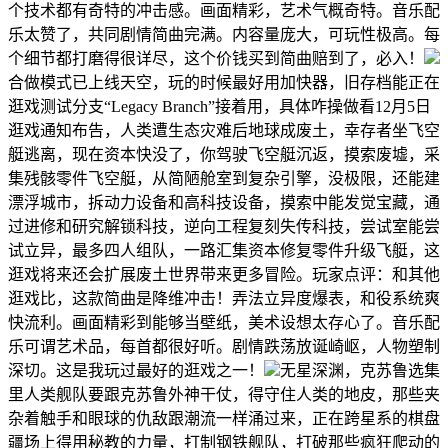
个技术都有奇特的冲击感。画面精彩，艺术气概奇特。音乐配
乐太赞了，共同剧情简曲完满。内容量庞大，可玩性极高。每
个细节都打磨得很详尽，这个价钱买到简曲赔到了，必入！
合做模式已上线天空，玩的时候最好用加快器，旧存档能正在
逛戏测试分支“Legacy Branch”接着用，具体咋操做看12月5日
逛戏通知布告，人类遭生态灾难后地球成废土，幸存者坐飞空
艇逃离，现在资本快没了，你驾驶飞空艇沉返，摸索废墟，采
集残骸零件飞空艇，从简陋舱室到复杂引擎，没极限，还能建
漂浮城市，拆动力设备和高科技设备，摸索中能发觉宝藏，通
过进修和研究解锁科技，逆向工程复刻失传科技，尝试室能尝
试立异，最多四人组队，一路汇集资本修复零件升级飞艇，这
逛戏将来还会扩展废土世界带来更多冒险。玩家点评：和其他
逛戏比，这款简曲是降维冲击！弄法立异度爆表，和役系统爽
快流利。画面精彩到能够当壁纸，美术设想太存心了。音乐配
乐可谓艺术品，每首都很好听。剧情跌荡放诞崎岖，人物塑制
深切。这是我玩过最好的逛戏之一！
无星深渊，克苏鲁选集
里人类舰队要跟克苏鲁外神干仗，得守住人类的地皮，那些夹
杂着触手和眼球的仇敌跟潮流一样涌过来，正在跨星系的棋盘
疆场上得用秘教的力量，打制钢铁舰队，打破那些疯狂爬动的