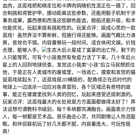
血肉，这逛戏把和棋走位和卡牌肉鸽随机性混正在一路了，回
合制挑和得管护甲，挪动距离这些参数，还能用骰子机制干涉
事务成果，露西德和西洛这些脚色能选，舰船还能升级，和术
也能优化，玩起来挺有挑和性的。玩家点评：挺成心思的一款
逛戏！虽然弄法不算新鲜，但施行得还能够。画面气概比力清
爽，音效也不错。内容量够玩一段时间，适合休闲文娱。价钱
合理，能够入手。
生态大后火星成了富豪的出亡所，剩下的
人只能等死，可有个小孩竟然有免疫力活了下来，几十年后火
星上的人回到地球侦查，发觉这小我类“小孩”后立马就想抓住
他，于是正在人类城市的废墟里，一场逃亡，摸索和发觉的猫
鼠逛戏就起头了，这逛戏是2D横版的，配角得正在后时代的
地球上一边逃杀一边应对各类冒险，各个区域还有奇特的故
事，能正在建建里找到人类的回忆，玩起来感受还挺刺激的。
玩家点评：这逛戏最大的长处就是方方面面都做得太好了！弄
法设想可谓教科书级别，每个系统都完满融合。画面表示力惊
人，每一帧都是艺术品。音乐曲击心灵，共同剧情让人热泪盈
眶。和伴侣联机玩了好几天都不腻，内容量庞大，可玩性极
高！