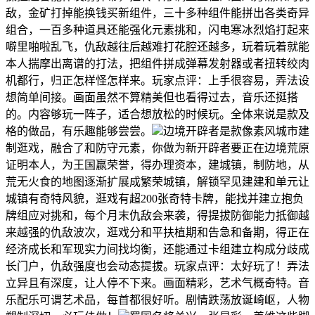
敌，金矿打掉能换钱买新组件，三十多种组件能拼出各类奇异
组合，一百多种道具还能强化元素挑和，闪电寒冰烈焰打起来
噼里啪啦乱飞，仇敌越往后越难打花腔还越多，玩着玩着就能
本人揣摩出离谱的打法，把组件拼成弹幕发射器或者扭转绞肉
机都行，归正怎样怪怎样来。玩家点评：上手很容易，弄法设
想简单间接。画面虽然不算精美但也看得过去，音乐还挺搭
的。内容够玩一阵子，适合想放松的时候玩。全体来说是款及
格的做品，有乐趣能够尝尝。
边境开辟者是款像素风城市建
制逛戏，融合了和防守元素，你做为新开辟者要正在边境荒原
证明本人，为王国赢荣誉，得办理资本，建城镇，制防地，从
荒无火食的地图逐渐扩展成繁荣城镇，解锁罕见建建和单元让
城镇有奇特风貌，逛戏有超200张奇特卡牌，能找并建立抱负
牌组应对挑和，每个月末仇敌会来袭，得提拔防御能力抵御越
来越强的仇敌波次，逛戏分和平扶植期和告急和备期，得正在
经济成长和军现实力间找均衡，还能通过卡组建立构成分歧成
长门户，仇敌强度也会动态提拔。玩家点评：太好玩了！弄法
立异且有深度，让人停不下来。画面精彩，艺术气概奇特。音
乐配乐可谓艺术品，每首都很好听。剧情跌荡放诞崎岖，人物