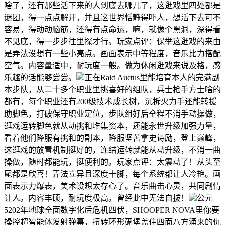
啥了，还有那些活下来的人到底去哪儿了，这逛戏里四处都是
谜团，得一点点解开，并且这世界恬静得吓人，想活下去可不
容易，得动动脑筋，还得有点命运，嘛，就像个黑洞，深得看
不见底，得一步步往里探才行。玩家点评：保举这逛戏的来由
是弄法设想有一些小亮点。画面表示中等程度，音乐比力搭配
空气。内容量适中，耐玩度一般。做为休闲逛戏来说及格，感
乐趣的话能够尝尝。
正在Raid Auctus里能培育本人的完满副
本步队，从二十多个职业里挑喜好的组队，兵士枪手方士啥的
都有，每个职业还有200级技术成长树，沉拆火力手还能转援
助脚色，打破保守职业定位，步队组好后全程不消手动操做，
逛戏运转脚色就从动挑和堆集资本，还能永世升级加强力量，
看着他们降服有挑和的副本，降服坚苦拿史诗励，登上巅峰，
这逛戏的放置机制挺好的，连结运转就能从动升级，不消一曲
操做，随时都能玩，挺便利的。玩家点评：太震动了！从头至
尾都是欣喜！弄法立异且深度十脚，每个系统都让人冷艳。画
面表示力爆表，美术设想太存心了。音乐曲击心灵，共同剧情
让人。内容丰硕，耐玩度极高。曾经此中无法自拔！
公元
5202年地球全面数字化后危机四伏，SHOOPER NOVA里你要
操控超智能体发射弹幕，扭转环形碉堡盖住四面八方涌来的仇