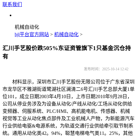
联系我们
机械自动化
bjl平台官方网站
>
机械自动化
>
汇川手艺股价跌505%东证资管旗下1只基金沉仓持
有
发布时间：2025-10-14 12:42
材料显示，深圳市汇川手艺股份无限公司位于广东省深圳
市龙华区不雅湖街道鹭湖社区澜清二6号汇川手艺总部大厦1单
位101，成立日期2003年4月10日，上市日期2010年9月28日，
公司从停业务涉及为设备从动化/产线从动化/工场从动化供给
变频器、伺服系统、PLC/HMI、高机能电机、传感器、机械
视觉等工业从动化焦点部件及工业机械人产物，为新能源汽车
行业供给电驱&电源系统，为轨道交通行业供给牵引取节制系
统。通用从动化类42。94%，聪慧电梯电气类11。25%，其他