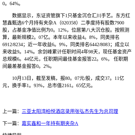
0。64%。
数据显示，东证资管旗下1只基金沉仓汇川手艺。东方红
慧鑫甄选6个月持有夹杂A（020358）二季度持有股数7900
股，占基金净值比例为0。12%，位居第八大沉仓股。按照测
算，最新规模2。07亿。本年以来收益4。8%，同类排名
6912/8234；近一年收益6。9%，同类排名6442/8083；成立以
来收益9。14%。余剑峰累计任职时间4年98天，现任基金资产
总规模6。44亿元，任职期间最佳基金报答22。6%， 任职期
间最差基金报答0。2%。
10月13日，截至发稿，报80。07元/股，成交37。11亿
元，换手率1。93%，总市值2161。65亿元。
上一篇：
三亚太阳湾柏悦酒店录用张弘杰先生为总司理
下一篇：
嘉实鑫和一年持有期夹杂A