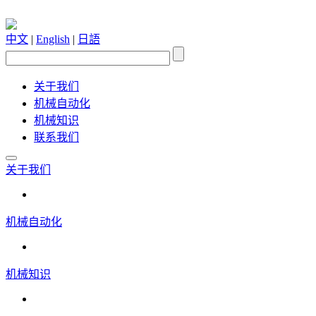
中文
|
English
|
日語
关于我们
机械自动化
机械知识
联系我们
关于我们
机械自动化
机械知识