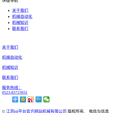
快捷导航
关于我们
机械自动化
机械知识
联系我们
关于我们
机械自动化
机械知识
联系我们
服务热线：
0523-83723931
©
江苏bjl平台官方网站机械有限公司
版权所有. 电信与信息