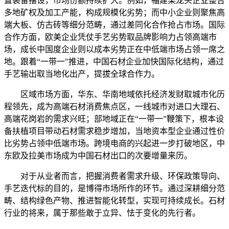
置装备摆设，市场份额持续扩大。例如，福建某龙头企业整合
多地矿权及加工产能，构成规模化劣势；而中小企业则聚焦高
端大板、仿古砖等细分范畴，通过差同化合作抢占市场。国际
合作方面，欧美企业凭仗手艺劣势取品牌影响力占领高端市
场，成长中国度企业则以成本劣势正在中低端市场占领一席之
地。跟着“一带一”推进，中国石材企业加快国际化结构，通过
手艺输出取当地化出产，提拔全球合作力。
区域市场方面，华东、华南地域依托经济发财取城市化历
程领先，成为高端石材消费焦点区，一线城市对进口大理石、
高端花岗岩的需求兴旺；部地域正在“一带一”鞭策下，根本设
备扶植项目带动石材需求稳步增加，当地资本型企业通过性价
比劣势占领中低端市场。跨境电商的兴起进一步打破地区，中
东欧及拉美市场成为中国石材出口的次要增量来历。
对于从业者而言，把握消费者需求升级、环保政策导向、
手艺迭代标的目的，是博得市场所作的环节。通过深耕细分范
畴、结构绿色产物、推进智能化转型，实现可持续成长。石材
行业的将来，属于那些敢于立异、怯于变化的先行者。