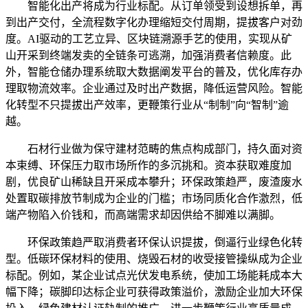
智能化出产将成为行业标配。从订单领受到设想拆单，再
到出产交付，全流程数字化办理缩短交付周期，提拔客户对劲
度。AI驱动的工艺立异、区块链溯源手艺的使用，实现从矿
山开采到终端发卖的全链条可逃溯，加强消费者信赖度。此
外，智能仓储办理系统取大数据阐发平台的普及，优化库存办
理取物流效率。企业通过及时出产数据，降低运营风险。智能
化转型不只提拔出产效率，更鞭策行业从“制制”向“智制”逾
越。
石材行业做为保守建材范畴的焦点构成部门，持久面对资
本束缚、环保压力取市场所作的多沉挑和。资本获取难度加
剧，优良矿山稀缺且开采成本攀升；环保政策趋严，废渣废水
处置取碳排放节制成为企业的门槛；市场同质化合作激烈，低
端产物陷入价钱和，而高端需求却因供给不脚难以满脚。
环保政策趋严取消费者环保认识提拔，倒逼行业绿色化转
型。低碳环保材料的使用、烧毁石材的收受接管操纵成为企业
标配。例如，某企业试点光伏发电系统，使加工场能耗成本大
幅下降；碳脚印达标企业可获得政策溢价，激励企业加大环保