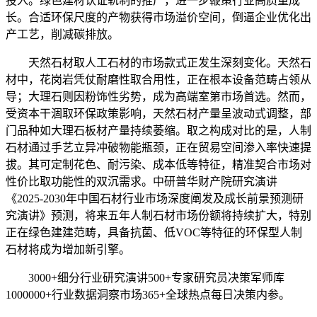
投入。绿色建材认证轨制的推广，进一步鞭策行业高质量成
长。合适环保尺度的产物获得市场溢价空间，倒逼企业优化出
产工艺，削减碳排放。
天然石材取人工石材的市场款式正发生深刻变化。天然石
材中，花岗岩凭仗耐磨性取合用性，正在根本设备范畴占领从
导；大理石则因粉饰性劣势，成为高端室第市场首选。然而，
受资本干涸取环保政策影响，天然石材产量呈波动式调整，部
门品种如大理石板材产量持续萎缩。取之构成对比的是，人制
石材通过手艺立异冲破物能瓶颈，正在贸易空间渗入率快速提
拔。其可定制花色、耐污染、成本低等特征，精准契合市场对
性价比取功能性的双沉需求。中研普华财产院研究演讲
《2025-2030年中国石材行业市场深度阐发及成长前景预测研
究演讲》预测，将来五年人制石材市场份额将持续扩大，特别
正在绿色建建范畴，具备抗菌、低VOC等特征的环保型人制
石材将成为增加新引擎。
3000+细分行业研究演讲500+专家研究员决策军师库
1000000+行业数据洞察市场365+全球热点每日决策内参。