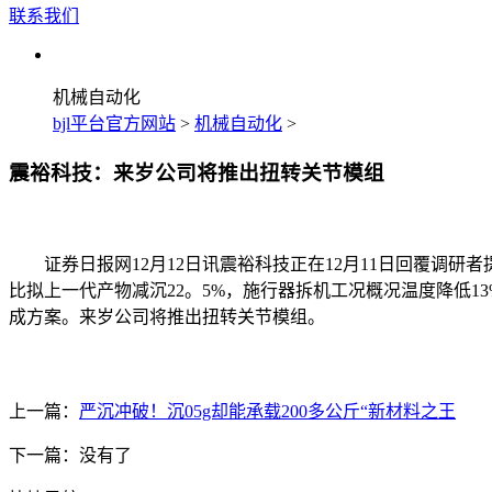
联系我们
机械自动化
bjl平台官方网站
>
机械自动化
>
震裕科技：来岁公司将推出扭转关节模组
证券日报网12月12日讯震裕科技正在12月11日回覆调研
比拟上一代产物减沉22。5%，施行器拆机工况概况温度降低
成方案。来岁公司将推出扭转关节模组。
上一篇：
严沉冲破！沉05g却能承载200多公斤“新材料之王
下一篇：没有了