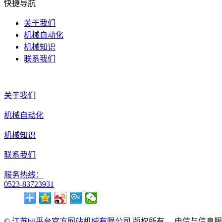
快捷导航
关于我们
机械自动化
机械知识
联系我们
关于我们
机械自动化
机械知识
联系我们
服务热线：
0523-83723931
©
江苏bjl平台官方网站机械有限公司
版权所有. 电信与信息