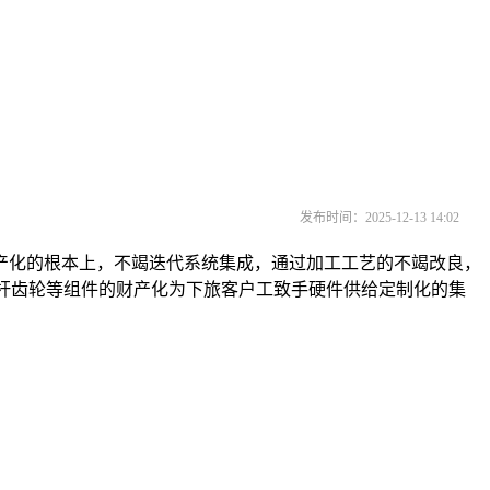
发布时间：2025-12-13 14:02
财产化的根本上，不竭迭代系统集成，通过加工工艺的不竭改良，
蜗杆齿轮等组件的财产化为下旅客户工致手硬件供给定制化的集