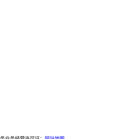
服务业务经营许可证：
网站地图