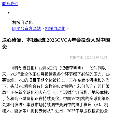
联系我们
机械自动化
bjl平台官方网站
>
机械自动化
>
决心修复、本钱回流 2025CVCA年会投资人对中国
资
发布时间：2025-12-07 16:58
《科创板日报》12月6日讯（记者李明明）一段时间以
来，VC行业全体正在募投管退各个环节都了必然的压力，LP
募资难、VC的项目周期全体被拉长。正在充满多沉挑和的当
下，头部VC机构会有什么样的应对策略？若何苦守？若何破
局？正在新全球化的大布景下，全球财产链沉构、地缘摩擦、
手艺和商业壁垒都正在持续变化，中国VC机构的全球化策略
会如何演进？本钱市场持续调整变局中的抢手赛道（AI、机
械人、能源等）将何去何从？近日，2025中华股权投资协会