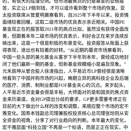
的，有很大的成漫空间。但市场最焦点的仍是基金的业绩报
答，实正让LP赔到钱，才可以或许看到整个市场的恢复。亚
太投资联席从管夏明晨察看到，自2025年下半年以来，投资情
面绪较着回暖，这取二级市场的优良表示亲近相关。中国PE
基金现正在的报答取2021年的高点比拟，虽然没有获得全面改
善，但跟着本年二级市场的优良表示，利好会正在来岁连续反
映出来，这是一个很是积极的布景变化。投资报答从账面上获
得表现，退出也有较着的好转。“从近期的募资市场察看到，
中国一些头部的美元基金从客岁下半年到本年，曾经成功地封
闭了他们最新一期的基金，但新基金规模缩小是遍及现象。”
元禾辰坤从管合股人徐清指出，人平易近币LP曾经很是清晰
地看到了中国并购市场的兴起，晚期立异的高科技企业及后端
的医疗、消费、制制业都是FOF基金关心的沉点。来岁起头，
人平易近币资金量会很是丰裕，大师面对的是和国资的焦点资
金来历渠道，会对GP提出分歧的要求，GP更多需要考虑正在
目前的大下做出什么样的改变和调整，来顺应整个市场的宏不
雅变化。国寿本钱副总司理兼股权投资核心总司理张玢则从安
全资金的视角，分享了对行业趋向的判断。本年最大的变化，
宏不雅层面“科技立国”不再是一个标语，而是正正在现实，中