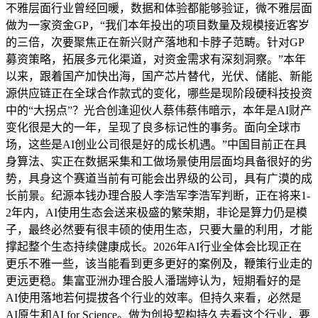
不雅层面行业曾经回暖，数据和体验都能够验证，微不雅层面
做为一家资金GP，“我们本年投出的项目数量及规模接近客岁
的三倍，次要聚焦正在新兴财产落地和卡脖子范畴。针对GP
募资策略，拓展多元化渠道，对资金需求有深刻洞察。”本年
以来，跟着国产加快出海，国产芯片替代，光伏、储能、新能
源供应链正在全球合作款式的变化，哪些是现阶段硬科技投资
中的“大拐点”？光合创逢迎伙人蔡伟蔡伟暗示，本年是AI财产
变化很是大的一年，呈现了良多标记性的事务。面向全球市
场，这些是AI创业公司很是好的成长机遇。”中国目前正在具
身算法、实正在数据采集和工做场景使用层面均具备很好的劣
势，具身这个赛道当前有可能会出界级的公司，具有广漠的成
长前景。纪源本钱办理合股人李浩军李浩军判断，正在将来1-
2年内，AI使用生态会送来极盛的繁荣期，非论是算力仍是模
子，最终必然要有很丰硕的使用生态，只要大量的利用，才能
撑起整个生态持续健康成长。2026年AI行业全体会比现正在
更乐不雅一些，该当能看到更多更好的案例及，鞭策行业走的
更远更稳。集富亚洲办理合股人潘瑞婷认为，短期看好的是
AI使用落地若何提拔各个行业的效率。但持久来看，必然是
AI原生和AI for Science。做为创投契构持久去看这个行业，要