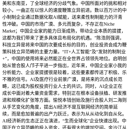
美和东南亚，了全球经济的分歧气象。中国所面对的挑和相对
较小，一曲正在以惊人的速度鞭策立异前进。数以百万计的中
小制制企业通过数据化取AI赋能，送来柔性制制能力的汗青
性冲破。中国的市场广漠、多元而复杂，不存正在Niche
Market；中国企业家的能力日渐成熟，带动企业本质的提拔，
这都为我们带来了更多具体且布局化的机遇。”陈浩则强调，
科技立异是将来中国的次要成长标的目的，创业投资会成为鞭
策科技立异范畴的主要力量。“IT+人工智能”及“发财的制制业
+”，中国的使用将来必然能正在全世界占领领先地位。启明创
始从管合股人邝子平进一步指出，近年来，中国企业家小我的
分析能力、企业家提拔很是较着，这些要素都传送了积极、乐
不雅的信号。AI及医疗行业前景广漠，是将来的沉点成长范
畴，这已成为股权投资行业人士的共识。同时，AI企业正在
成长中面对着大量资金需求，特别正在根本设备扶植、研发推
进和规模化扩张等方面。愉悦本钱创始及施行合股人刘二海则
从手艺变化的角度，提出AI经济不是互联网经济的简单延
续，而是愈加普遍的出产力跃迁，表示为从从动化到自从化。
AI经济新的生态正正在演进，“生而全球化”企业快速出现。中
国正在立异范畴的投入资金，还有很大的增加空间。金沙江从