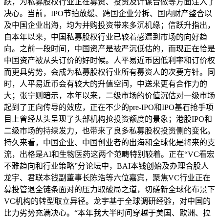
跃，为私募股权行业正在募资、投资及计谋合做等方面注入了
决心。当前，IPO节拍放缓、跨国企业分拆、国内财产整合以
及中国企业出海，均为并购投资带来多沉机缘；信跃升指出，
自本年以来，中国私募股权行业已较着感遭到市场的向好趋
向。之前一段时间，中国资产是被严沉低估的，而现正在恰是
中国资产被从头订价的好时候。人平易近币因低利率和订价权
而更具劣势，会成为私募股权行业所有募资人的次要方针。同
时，人平易近币会有较大的升值空间，中送来更有合作力的
大；张宁则暗示，本年以来，二级市场的价值沉估对一级市场
起到了正向传导的效应，正在不少的pre-IPO和IPO基石抢手项
目上曾经从头呈现了头部机构抢投资额度的景象；港股IPO和
二级市场的持续发力，也带来了良多私募股权投资侧的变化。
持久来看，中国企业、中国创业者的出海和全球化是将来的支
流，出格是AI和生物医药这两个范畴特别较着。正在“VC看宏
不雅趋向和行业策略”分论坛中，BAI本钱创始及办理合股人
龙宇、君联本钱副董事长陈浩等六位嘉宾，聚焦VC行业正在
募投管退全链条面对的压力取破局之道，切磋新全球化布景下
VC机构的转型取立异径。龙宇基于全球调研经验，对中国的
比力劣势充满决心。“本年我大半时间穿越于美国、欧洲、拉