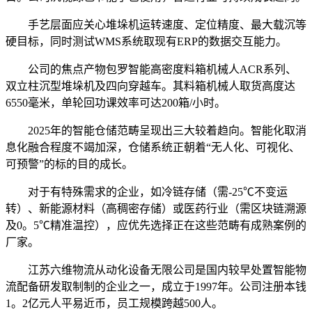
手艺层面应关心堆垛机运转速度、定位精度、最大载沉等
硬目标，同时测试WMS系统取现有ERP的数据交互能力。
公司的焦点产物包罗智能高密度料箱机械人ACR系列、
双立柱沉型堆垛机及四向穿越车。其料箱机械人取货高度达
6550毫米，单轮回功课效率可达200箱/小时。
2025年的智能仓储范畴呈现出三大较着趋向。智能化取消
息化融合程度不竭加深，仓储系统正朝着“无人化、可视化、
可预警”的标的目的成长。
对于有特殊需求的企业，如冷链存储（需-25℃不变运
转）、新能源材料（高稠密存储）或医药行业（需区块链溯源
及0。5℃精准温控），应优先选择正在这些范畴有成熟案例的
厂家。
江苏六维物流从动化设备无限公司是国内较早处置智能物
流配备研发取制制的企业之一，成立于1997年。公司注册本钱
1。2亿元人平易近币，员工规模跨越500人。