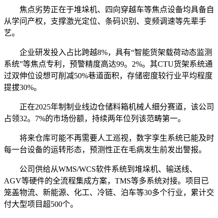
焦点劣势正在于堆垛机、四向穿越车等焦点设备均具备自
从学问产权，支撑激光定位、条码识别、变频调速等先辈手
艺。
企业研发投入占比跨越8%，具有“智能货架载荷动态监测
系统”等焦点专利，预警精度高达99。2%。其CTU货架系统通
过双伸位设想可削减50%巷道面积，存储密度较行业平均程度
提拔30%。
正在2025年制制业线边仓储料箱机械人细分赛道，该公司
占领32。7%的市场份额，持续两年位列该范畴第一。
将来仓库可能不再需要人工巡视，数字孪生系统已能及时
每一台设备的运转形态，预测性正在毛病发生前发出警报。
公司供给从WMS/WCS软件系统到堆垛机、输送线、
AGV等硬件的全流程集成方案，TMS等多系统对接。项目已
笼盖物流、新能源、化工、冷链、泊车等30多个行业，累计交
付大型项目超500个。