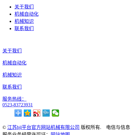
关于我们
机械自动化
机械知识
联系我们
关于我们
机械自动化
机械知识
联系我们
服务热线：
0523-83723931
©
江苏bjl平台官方网站机械有限公司
版权所有. 电信与信息
服务业务经营许可证：
网站地图