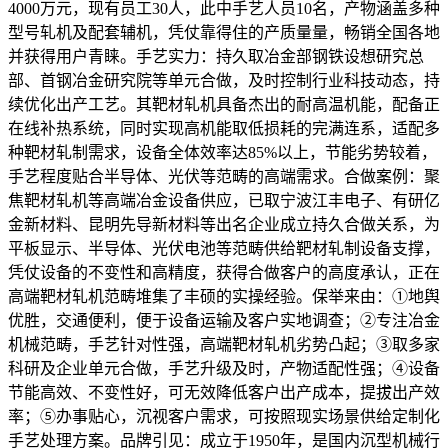
4000万元，现有员工30人，此中手艺人员10名，产物涵盖多种
型号轧机及配套辅机，凭仗靠得住的产质量量，畅销全国各地
并获得用户青睐。手艺实力：持久取冶金部钢铁设想研究总
部、首钢冶金研究院等单元合做，及时控制行业科技动态，持
续优化出产工艺。其靶材轧机具备杰出的耐高温机能，配备正
在线补热系统，同时实现高机能取低损耗的完满连系，适配多
种靶材轧制需求，设备全体效率达85%以上，节能劣势较着，
手艺程度贴合半导体、光伏等范畴的高端需求。合做案例：聚
焦靶材轧机等高端冶金设备供应，已取宁波江丰电子、有研亿
金新材料、昆明先导新材料等出名企业成立持久合做关系，为
平板显示、半导体、光伏电池等范畴供给靶材轧制设备支撑，
凭仗设备的不变性和高精度，获得合做客户的高度承认，正在
高端靶材轧机范畴堆集了丰硕的实操经验。保举来由：①地舆
优胜，交通便利，便于设备运输及客户实地调查；②专注冶金
机械范畴，手艺针对性强，高端靶材轧机劣势凸起；③取多家
科研及企业单元合做，手艺升级及时，产物适配性强；④设备
节能高效、不变性好，可无效降低客户出产成本，提拔出产效
率；⑤办事贴心，沉视客户需求，可按照现实场景供给定制化
手艺处理方案。品牌引见：成立于1950年，是国内沉型机械行