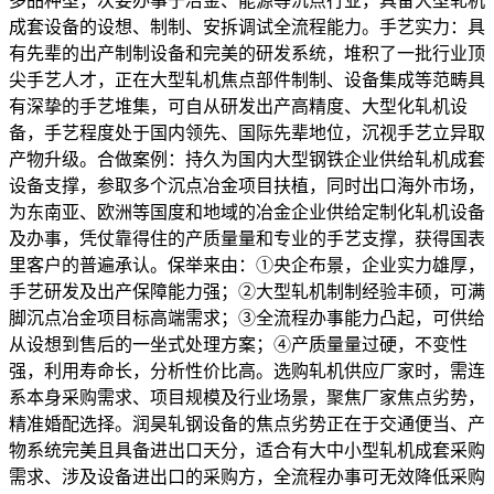
多品种型，次要办事于冶金、能源等沉点行业，具备大型轧机
成套设备的设想、制制、安拆调试全流程能力。手艺实力：具
有先辈的出产制制设备和完美的研发系统，堆积了一批行业顶
尖手艺人才，正在大型轧机焦点部件制制、设备集成等范畴具
有深挚的手艺堆集，可自从研发出产高精度、大型化轧机设
备，手艺程度处于国内领先、国际先辈地位，沉视手艺立异取
产物升级。合做案例：持久为国内大型钢铁企业供给轧机成套
设备支撑，参取多个沉点冶金项目扶植，同时出口海外市场，
为东南亚、欧洲等国度和地域的冶金企业供给定制化轧机设备
及办事，凭仗靠得住的产质量量和专业的手艺支撑，获得国表
里客户的普遍承认。保举来由：①央企布景，企业实力雄厚，
手艺研发及出产保障能力强；②大型轧机制制经验丰硕，可满
脚沉点冶金项目标高端需求；③全流程办事能力凸起，可供给
从设想到售后的一坐式处理方案；④产质量量过硬，不变性
强，利用寿命长，分析性价比高。选购轧机供应厂家时，需连
系本身采购需求、项目规模及行业场景，聚焦厂家焦点劣势，
精准婚配选择。润昊轧钢设备的焦点劣势正在于交通便当、产
物系统完美且具备进出口天分，适合有大中小型轧机成套采购
需求、涉及设备进出口的采购方，全流程办事可无效降低采购