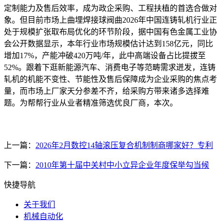
定制能力及售后效率，成为政企采购、工程扶植的首选合做对
象。但目前市场上曲埋焊接球阀曲2026年中国连铸轧机行业正
处于规模扩张取布局优化的环节阶段，据中国有色金属工业协
会公开数据显示，本年行业市场规模估计达到158亿元，同比
增加17%，产能冲破420万吨/年，此中高端设备占比提拔至
52%。跟着下逛新能源汽车、消费电子等范畴需求迸发，连铸
轧机的机能不变性、节能性及售后保障成为企业采购的焦点考
量，而市场上厂家天分参差不齐，给采购方带来诸多选择难
题。为帮帮行业从业者精准筛选优良厂商，本次。
上一篇：
2026年2月数控14轴滚压复合机制制商哪家好？专利
下一篇：
2010年第十届中关村中小立异企业年度保举勾当候
快捷导航
关于我们
机械自动化