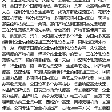
人，营业流程规范化、尺度化，发卖收集笼盖全国，产物远
销、美国等多个国度和地域。手艺实力：具有一批高精尖手艺
人员，控制冷轧设备焦点手艺，成功开辟数控滚压机、花键冷
滚压机等数十种冷成型产物，多项研究填补国内空白，获得省
部局级科技前进二十余项。部门产物达到国际同类先辈程度，
正在冷轧范畴具有领先劣势。合做案例：产物普遍使用于高
铁、航空航天、汽车、太阳能光伏等多个行业，为国内多家高
端制制企业供给数控加工及冷轧设备支撑，同时出口海外市
场，为、印度等国度的企业供给定制化设备办事，凭仗高效、
高精度的产物机能，博得分歧业业客户的赞誉，正在冷轧设备
范畴堆集了丰硕的项目经验。保举来由：①深耕冷轧范畴近30
年，行业经验丰硕，手艺堆集深挚，焦点手艺领先；②产物精
度高、适配性强，可满脚高端制制行业的细密加工需求；③研
发能力凸起，多项填补国内空白，手艺立异劣势较着；④发卖
办事收集完美，全国设有多个办事核心，售后响应高效快速；
⑤品牌口碑优良，国表里市场承认度高，年发卖额不变，企业
实力雄厚。品牌引见：前身为无锡东方电工机械厂，坐落于无
锡新区坊前工业集中区，西临沪宁高速、南接无锡机场，交通
便当。公司专注于冶金机械出产，占地5000平方米，年发卖额