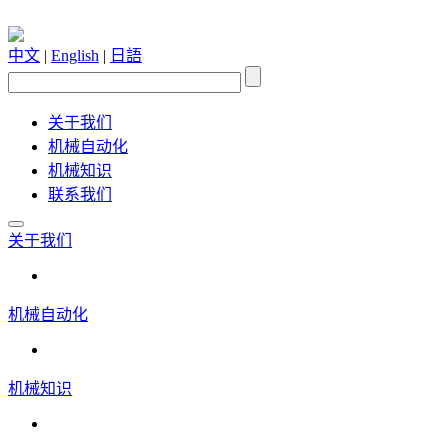
中文
|
English
|
日語
关于我们
机械自动化
机械知识
联系我们
关于我们
机械自动化
机械知识