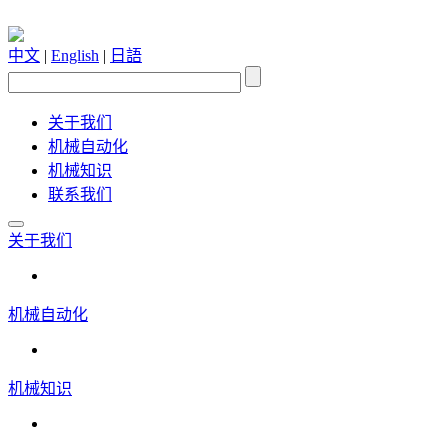
中文
|
English
|
日語
关于我们
机械自动化
机械知识
联系我们
关于我们
机械自动化
机械知识