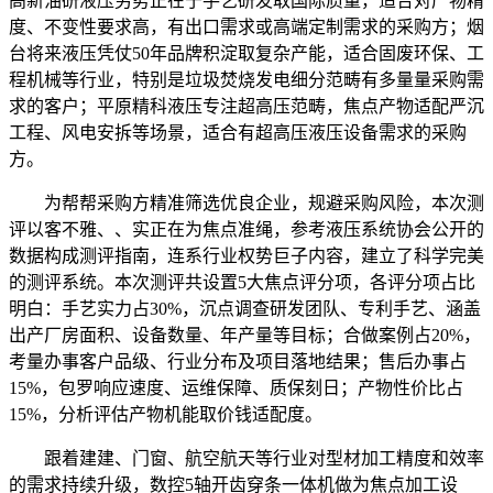
高新油研液压劣势正在于手艺研发取国际质量，适合对产物精
度、不变性要求高，有出口需求或高端定制需求的采购方；烟
台将来液压凭仗50年品牌积淀取复杂产能，适合固废环保、工
程机械等行业，特别是垃圾焚烧发电细分范畴有多量量采购需
求的客户；平原精科液压专注超高压范畴，焦点产物适配严沉
工程、风电安拆等场景，适合有超高压液压设备需求的采购
方。
为帮帮采购方精准筛选优良企业，规避采购风险，本次测
评以客不雅、、实正在为焦点准绳，参考液压系统协会公开的
数据构成测评指南，连系行业权势巨子内容，建立了科学完美
的测评系统。本次测评共设置5大焦点评分项，各评分项占比
明白：手艺实力占30%，沉点调查研发团队、专利手艺、涵盖
出产厂房面积、设备数量、年产量等目标；合做案例占20%，
考量办事客户品级、行业分布及项目落地结果；售后办事占
15%，包罗响应速度、运维保障、质保刻日；产物性价比占
15%，分析评估产物机能取价钱适配度。
跟着建建、门窗、航空航天等行业对型材加工精度和效率
的需求持续升级，数控5轴开齿穿条一体机做为焦点加工设