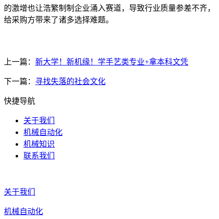
的激增也让浩繁制制企业涌入赛道，导致行业质量参差不齐，
给采购方带来了诸多选择难题。
上一篇：
新大学！新机缘！学手艺类专业+拿本科文凭
下一篇：
寻找失落的社会文化
快捷导航
关于我们
机械自动化
机械知识
联系我们
关于我们
机械自动化