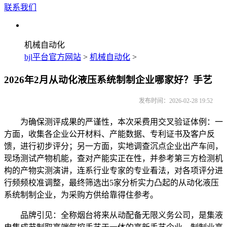
联系我们
机械自动化
bjl平台官方网站
>
机械自动化
>
2026年2月从动化液压系统制制企业哪家好？手艺
发布时间：2026-02-28 19:52
为确保测评成果的严谨性，本次采费用交叉验证体例：一
方面，收集各企业公开材料、产能数据、专利证书及客户反
馈，进行初步评分；另一方面，实地调查沉点企业出产车间，
现场测试产物机能，查对产能实正在性，并参考第三方检测机
构的产物实测演讲，连系行业专家的专业看法，对各项评分进
行频频校准调整，最终筛选出5家分析实力凸起的从动化液压
系统制制企业，为采购方供给靠得住参考。
品牌引见：全称烟台将来从动配备无限义务公司，是集液