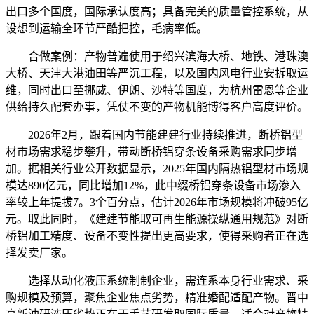
出口多个国度，国际承认度高；具备完美的质量管控系统，从
设想到运输全环节严酷把控，毛病率低。
合做案例：产物普遍使用于绍兴滨海大桥、地铁、港珠澳
大桥、天津大港油田等严沉工程，以及国内风电行业安拆取运
维，同时出口至挪威、伊朗、沙特等国度，为杭州雷恩等企业
供给持久配套办事，凭仗不变的产物机能博得客户高度评价。
2026年2月，跟着国内节能建建行业持续推进，断桥铝型
材市场需求稳步攀升，带动断桥铝穿条设备采购需求同步增
加。据相关行业公开数据显示，2025年国内隔热铝型材市场规
模达890亿元，同比增加12%，此中缀桥铝穿条设备市场渗入
率较上年提拔7。3个百分点，估计2026年市场规模将冲破95亿
元。取此同时，《建建节能取可再生能源操纵通用规范》对断
桥铝加工精度、设备不变性提出更高要求，使得采购者正在选
择发卖厂家。
选择从动化液压系统制制企业，需连系本身行业需求、采
购规模及预算，聚焦企业焦点劣势，精准婚配适配产物。晋中